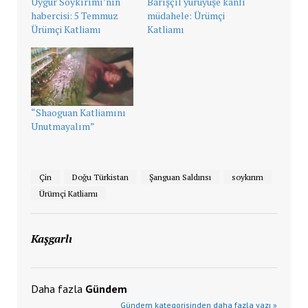
Uygur Soykırımı’nın
Barışçıl yürüyüşe kanlı
habercisi: 5 Temmuz
müdahele: Ürümçi
Ürümçi Katliamı
Katliamı
“Shaoguan Katliamını
Unutmayalım”
Çin
Doğu Türkistan
Şanguan Saldırısı
soykırım
Ürümçi Katliamı
Kaşgarlı
Daha fazla
Gündem
Gündem kategorisinden daha fazla yazı »