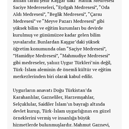
anılan tarihi şehir Kaşgar’daki “Hanlık Medresesi”
Saciye Medereseleri, “Eydgah Medresesi”, “Oda
Aldı Medresesi”, “Beglik Medresesi”, “Çarsu
Medresesi” ve “Meyve Pazarı Medresesi” gibi
yüksek bilim ve eğitim kurumları bu devirde
kurulmuş ve günümüzee kadar gelen bilim
yuvalarıdır. Bunlardan Kaşgar’daki yüksek
öğretim konumunda olan “Saçiye Medresesi”,
”Hamidiye Medresesi”, “Mahmudiye Medresesi”
gibi medreseler, yalııız Uygur Türkleri’nin değil,
Türk-İslam aleminin de önemli kültür ve eğitim
merkezlerinden biri olarak kabul edilir.
Uygurların anavatı Doğu Türkistan’da
Karahanlılar, Gazneliler, Harzemşahlar,
Selçuklular, Saidiler İslam’ın bayrağı altında
devlet kurup, Türk-İslam uygarlığının en güzel
örneklerini vermiş ve insanlığa büyük
hizmetlerde bulunmuşlardır. Mahmut Gaznevi,