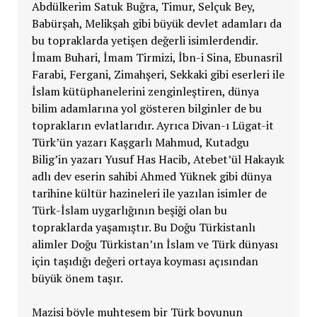
Abdülkerim Satuk Buğra, Timur, Selçuk Bey,
Babürşah, Melikşah gibi büyük devlet adamları da
bu topraklarda yetişen değerli isimlerdendir.
İmam Buhari, İmam Tirmizi, İbn-i Sina, Ebunasril
Farabi, Fergani, Zimahşeri, Sekkaki gibi eserleri ile
İslam kütüphanelerini zenginleştiren, dünya
bilim adamlarına yol gösteren bilginler de bu
toprakların evlatlarıdır. Ayrıca Divan-ı Lügat-it
Türk’ün yazarı Kaşgarlı Mahmud, Kutadgu
Bilig’in yazarı Yusuf Has Hacib, Atebet’ül Hakayık
adlı dev eserin sahibi Ahmed Yüknek gibi dünya
tarihine kültür hazineleri ile yazılan isimler de
Türk-İslam uygarlığının beşiği olan bu
topraklarda yaşamıştır. Bu Doğu Türkistanlı
alimler Doğu Türkistan’ın İslam ve Türk dünyası
için taşıdığı değeri ortaya koyması açısından
büyük önem taşır.
Mazisi böyle muhteşem bir Türk boyunun