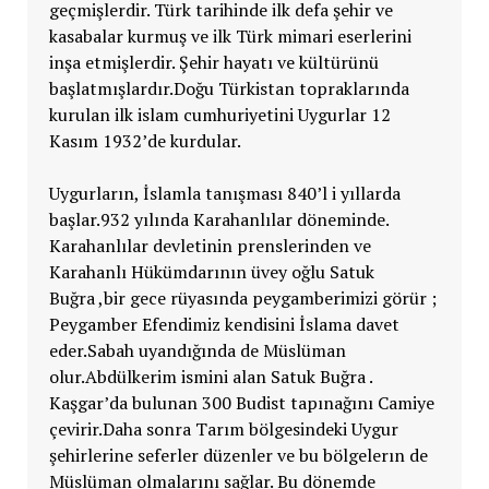
geçmişlerdir. Türk tarihinde ilk defa şehir ve
kasabalar kurmuş ve ilk Türk mimari eserlerini
inşa etmişlerdir. Şehir hayatı ve kültürünü
başlatmışlardır.Doğu Türkistan topraklarında
kurulan ilk islam cumhuriyetini Uygurlar 12
Kasım 1932’de kurdular.
Uygurların, İslamla tanışması 840’l i yıllarda
başlar.932 yılında Karahanlılar döneminde.
Karahanlılar devletinin prenslerinden ve
Karahanlı Hükümdarının üvey oğlu Satuk
Buğra ,bir gece rüyasında peygamberimizi görür ;
Peygamber Efendimiz kendisini İslama davet
eder.Sabah uyandığında de Müslüman
olur.Abdülkerim ismini alan Satuk Buğra .
Kaşgar’da bulunan 300 Budist tapınağını Camiye
çevirir.Daha sonra Tarım bölgesindeki Uygur
şehirlerine seferler düzenler ve bu bölgelerın de
Müslüman olmalarını sağlar. Bu dönemde