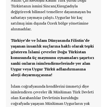
Nazist Çin ideolojisi Kadim Türk yurdu Doğu
Türkistanın ismini Sincan(
Xiang
)adıyla
değiştirerek bilimsel temellere dayanmayan bu
safsatayı yaymaya çalıştı. Uygurlar bir kaç
satılmış isim dışında Özerk bölge yönetimine
alınmadılar.
Türkiye’de ve İslam Dünyasında Filistin’de
yaşanan insanlık suçlarına haklı olarak tepki
gösteren İslami çevreler Doğu Türkistan
konusunda üç maymunu oynamaları şaşırtıcı
sanki onların isimlendirmelerinde yer alan
Uygur veya Uygur Türkü adlandırmasına
alerji duyarmışçasına!
İslam coğrafyasında kendilerini ümmetçi diye
isimlendiren çevreler ilk Müslüman Türk Devleti
olan Karahanlılar Devletinin kurulduğu
coğrafyada yaşayan Müslüman Uygurların yok