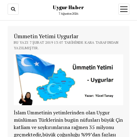
Uygur Haber
menüy
aç
7 Ağustos 2026
Ümmetin Yetimi Uygurlar
BU YAZI 7 ŞUBAT 2019 13:07 TARIHINDE KARA TARAFINDAN
YAZILMIŞTIR.
İslam Ümmetinin yetimlerinden olan Uygur
müslüman Türklerinin bugün nüfusları büyük Çin
katliam ve soykırımlarına rağmen 35 milyonu
geçmektedir,büyük çoğunluğu %99’dan fazlası