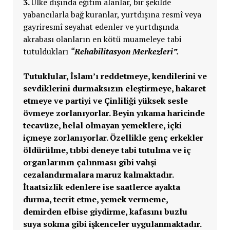
3.
Ülke dışında eğitim alanlar, bir şekilde
yabancılarla bağ kuranlar, yurtdışına resmî veya
gayriresmî seyahat edenler ve yurtdışında
akrabası olanların en kötü muameleye tabi
tutuldukları
“Rehabilitasyon Merkezleri”.
Tutuklular, İslam’ı reddetmeye, kendilerini ve
sevdiklerini durmaksızın eleştirmeye, hakaret
etmeye ve partiyi ve Çinliliği yüksek sesle
övmeye zorlanıyorlar. Beyin yıkama haricinde
tecavüze, helal olmayan yemeklere, içki
içmeye zorlanıyorlar. Özellikle genç erkekler
öldürülme, tıbbi deneye tabi tutulma ve iç
organlarının çalınması gibi vahşi
cezalandırmalara maruz kalmaktadır.
İtaatsizlik edenlere ise saatlerce ayakta
durma, tecrit etme, yemek vermeme,
demirden elbise giydirme, kafasını buzlu
suya sokma gibi işkenceler uygulanmaktadır.