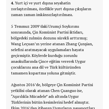
4.
Yurt içi ve yurt dışına seyahatin
zorlaştırılması, özellikle yurt dışına çıkışların
zaman zaman imkânsızlaştırılması.
5 Temmuz 2009’daki Urumçi Soykırımı
sonrasında, Çin Komünist Partisi iktidarı,
bölgedeki zulmün dozunu sürekli arttırmış;
Wang Leçuan’ın yerine atanan Zhang Çunşian,
selefini aratmayacak uygulamaları hayata
geçirmiştir. Köylerde kurduğu zorunlu
anaokullarında Çince eğitim vererek Uygur
çocuklarını ana dil ve Türk kültüründen
tamamen kopartma yoluna gitmiştir.
Ağustos 2016’de, bölgeye Çin Komünist Partisi
yetkilisi olarak atanan Chen Çuanguo ise,
“Aşırılıkla Mücadele” adı altında Uygur
Türklerinin bütün kesimlerini hedef almıştır.
Ekim 2016’dan itibaren Uygurların pasaportları