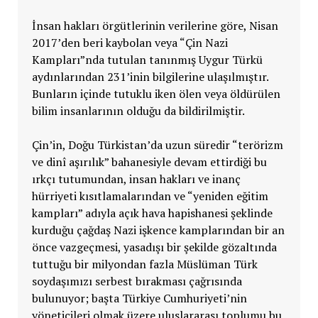
İnsan hakları örgütlerinin verilerine göre, Nisan
2017’den beri kaybolan veya “Çin Nazi
Kampları”nda tutulan tanınmış Uygur Türkü
aydınlarından 231’inin bilgilerine ulaşılmıştır.
Bunların içinde tutuklu iken ölen veya öldürülen
bilim insanlarının olduğu da bildirilmiştir.
Çin’in, Doğu Türkistan’da uzun süredir “terörizm
ve dinî aşırılık” bahanesiyle devam ettirdiği bu
ırkçı tutumundan, insan hakları ve inanç
hürriyeti kısıtlamalarından ve “yeniden eğitim
kampları” adıyla açık hava hapishanesi şeklinde
kurduğu çağdaş Nazi işkence kamplarından bir an
önce vazgeçmesi, yasadışı bir şekilde gözaltında
tuttuğu bir milyondan fazla Müslüman Türk
soydaşımızı serbest bırakması çağrısında
bulunuyor; başta Türkiye Cumhuriyeti’nin
yöneticileri olmak üzere uluslararası toplumu bu