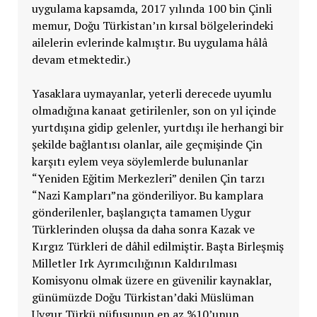
uygulama kapsamda, 2017 yılında 100 bin Çinli
memur, Doğu Türkistan’ın kırsal bölgelerindeki
ailelerin evlerinde kalmıştır. Bu uygulama hâlâ
devam etmektedir.)
Yasaklara uymayanlar, yeterli derecede uyumlu
olmadığına kanaat getirilenler, son on yıl içinde
yurtdışına gidip gelenler, yurtdışı ile herhangi bir
şekilde bağlantısı olanlar, aile geçmişinde Çin
karşıtı eylem veya söylemlerde bulunanlar
“Yeniden Eğitim Merkezleri” denilen Çin tarzı
“Nazi Kampları”na gönderiliyor. Bu kamplara
gönderilenler, başlangıçta tamamen Uygur
Türklerinden oluşsa da daha sonra Kazak ve
Kırgız Türkleri de dâhil edilmiştir. Başta Birleşmiş
Milletler Irk Ayrımcılığının Kaldırılması
Komisyonu olmak üzere en güvenilir kaynaklar,
günümüzde Doğu Türkistan’daki Müslüman
Uygur Türkü nüfusunun en az %10’unun