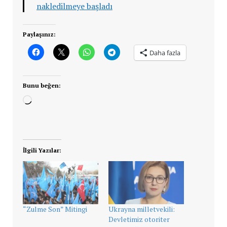
nakledilmeye başladı
Paylaşınız:
Daha fazla
Bunu beğen:
Yükleniyor...
İlgili Yazılar:
“Zulme Son” Mitingi
Ukrayna milletvekili:
Devletimiz otoriter