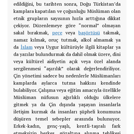
edildiğini, bu tarihten sonra, Doğu Türkistan’da
kamplara kapatılan ve çoğunluğu Müslüman olan
etnik grupların sayısının hızla arttığına dikkat
çekiyor. Düzenlemeye göre “normal” olmayan
sakal bırakmak,
peçe
veya
başörtüsü
takmak,
namaz kılmak, oruç tutmak, alkol almamak ya
da
İslam
veya Uygur kültürüyle ilgili kitaplar ya
da yazılar bulundurmak da dahil olmak üzere, dini
veya kültürel aidiyetin açık veya özel alanda
sergilenmesi “aşırılık” olarak değerlendiriliyor.
Çin yönetimi sadece bu nedenlerle Müslümanları
kamplarda aylarca tutma hakkını kendinde
bulabiliyor. Çalışma veya eğitim amacıyla özellikle
Müslüman nüfusun ağırlıklı olduğu ülkelere
gitmek ya da Çin dışında yaşayan insanlarla
iletişim kurmak da insanları şüpheli konumuna
düşüren temel sebepler arasında bulunuyor.
Erkek-kadın, genç-yaşlı, kentli-taşralı fark
etmeksizin herkes, gözaltına alınma tehlikesi