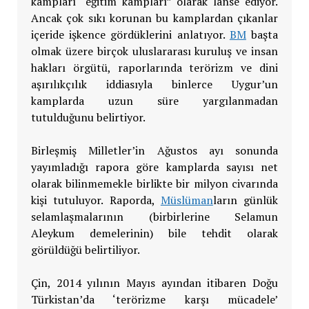
kampları “eğitim kampları” olarak lanse ediyor.
Ancak çok sıkı korunan bu kamplardan çıkanlar
içeride işkence gördüklerini anlatıyor.
BM
başta
olmak üzere birçok uluslararası kuruluş ve insan
hakları örgütü, raporlarında terörizm ve dini
aşırılıkçılık iddiasıyla binlerce Uygur’un
kamplarda uzun süre yargılanmadan
tutulduğunu belirtiyor.
Birleşmiş Milletler’in Ağustos ayı sonunda
yayımladığı rapora göre kamplarda sayısı net
olarak bilinmemekle birlikte bir milyon civarında
kişi tutuluyor. Raporda,
Müslüman
ların günlük
selamlaşmalarının (birbirlerine Selamun
Aleykum demelerinin) bile tehdit olarak
görüldüğü belirtiliyor.
Çin, 2014 yılının Mayıs ayından itibaren Doğu
Türkistan’da ‘terörizme karşı mücadele’