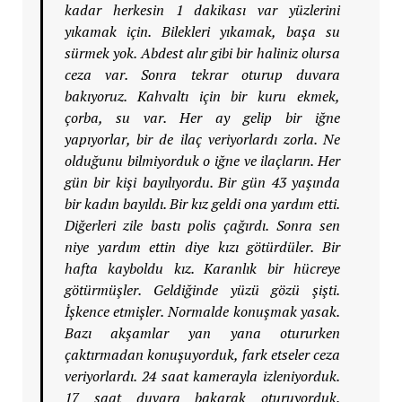
kadar herkesin 1 dakikası var yüzlerini
yıkamak için. Bilekleri yıkamak, başa su
sürmek yok. Abdest alır gibi bir haliniz olursa
ceza var. Sonra tekrar oturup duvara
bakıyoruz. Kahvaltı için bir kuru ekmek,
çorba, su var. Her ay gelip bir iğne
yapıyorlar, bir de ilaç veriyorlardı zorla. Ne
olduğunu bilmiyorduk o iğne ve ilaçların. Her
gün bir kişi bayılıyordu. Bir gün 43 yaşında
bir kadın bayıldı. Bir kız geldi ona yardım etti.
Diğerleri zile bastı polis çağırdı. Sonra sen
niye yardım ettin diye kızı götürdüler. Bir
hafta kayboldu kız. Karanlık bir hücreye
götürmüşler. Geldiğinde yüzü gözü şişti.
İşkence etmişler. Normalde konuşmak yasak.
Bazı akşamlar yan yana otururken
çaktırmadan konuşuyorduk, fark etseler ceza
veriyorlardı. 24 saat kamerayla izleniyorduk.
17 saat duvara bakarak oturuyorduk.