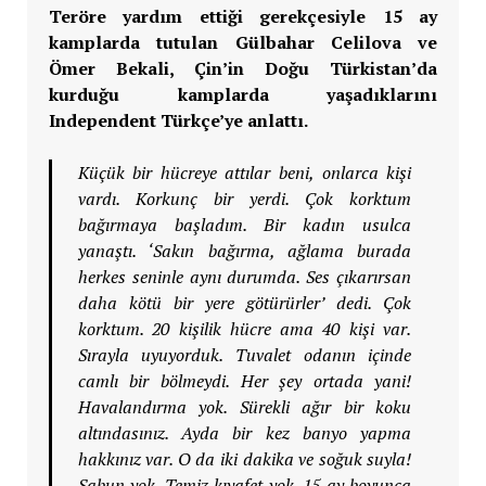
Teröre yardım ettiği gerekçesiyle 15 ay
kamplarda tutulan Gülbahar Celilova ve
Ömer Bekali, Çin’in Doğu Türkistan’da
kurduğu kamplarda yaşadıklarını
Independent Türkçe’ye anlattı.
Küçük bir hücreye attılar beni, onlarca kişi
vardı. Korkunç bir yerdi. Çok korktum
bağırmaya başladım. Bir kadın usulca
yanaştı. ‘Sakın bağırma, ağlama burada
herkes seninle aynı durumda. Ses çıkarırsan
daha kötü bir yere götürürler’ dedi. Çok
korktum. 20 kişilik hücre ama 40 kişi var.
Sırayla uyuyorduk. Tuvalet odanın içinde
camlı bir bölmeydi. Her şey ortada yani!
Havalandırma yok. Sürekli ağır bir koku
altındasınız. Ayda bir kez banyo yapma
hakkınız var. O da iki dakika ve soğuk suyla!
Sabun yok. Temiz kıyafet yok. 15 ay boyunca