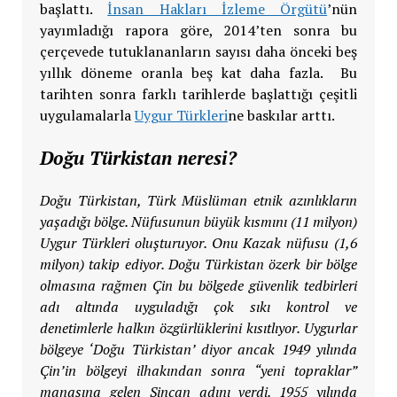
başlattı.
İnsan Hakları İzleme Örgütü
’nün
yayımladığı rapora göre, 2014’ten sonra bu
çerçevede tutuklananların sayısı daha önceki beş
yıllık döneme oranla beş kat daha fazla. Bu
tarihten sonra farklı tarihlerde başlattığı çeşitli
uygulamalarla
Uygur Türkleri
ne baskılar arttı.
Doğu Türkistan neresi?
Doğu Türkistan, Türk Müslüman etnik azınlıkların
yaşadığı bölge. Nüfusunun büyük kısmını (11 milyon)
Uygur Türkleri oluşturuyor. Onu Kazak nüfusu (1,6
milyon) takip ediyor. Doğu Türkistan özerk bir bölge
olmasına rağmen Çin bu bölgede güvenlik tedbirleri
adı altında uyguladığı çok sıkı kontrol ve
denetimlerle halkın özgürlüklerini kısıtlıyor. Uygurlar
bölgeye ‘Doğu Türkistan’ diyor ancak 1949 yılında
Çin’in bölgeyi ilhakından sonra “yeni topraklar”
manasına gelen Sincan adını verdi. 1955 yılında