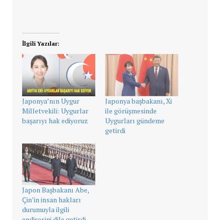
İlgili Yazılar:
Japonya’nın Uygur
Japonya başbakanı, Xi
Milletvekili: Uygurlar
ile görüşmesinde
başarıyı hak ediyoruz
Uygurları gündeme
getirdi
Japon Başbakanı Abe,
Çin’in insan hakları
durumuyla ilgili
endişesini dile getirdi