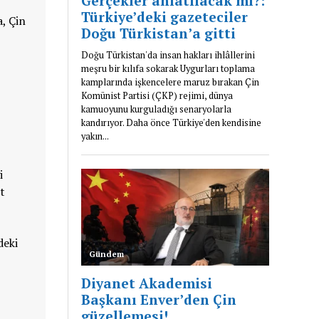
, Çin
i
t
deki