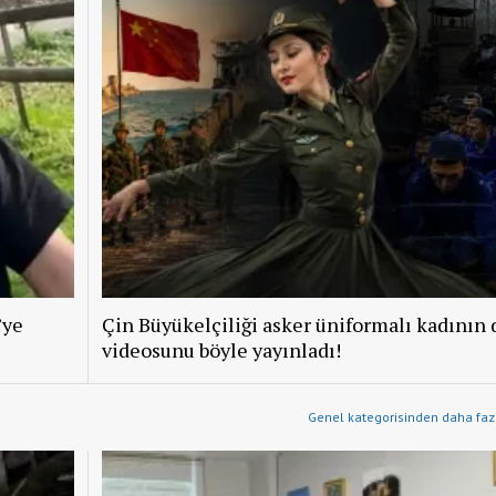
’ye
Çin Büyükelçiliği asker üniformalı kadının 
videosunu böyle yayınladı!
Genel kategorisinden daha fazl