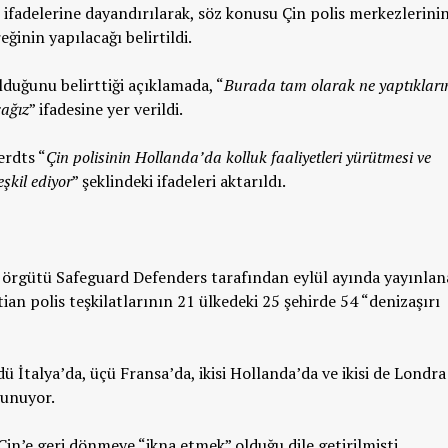
ifadelerine dayandırılarak, söz konusu Çin polis merkezlerini
ğinin yapılacağı belirtildi.
lduğunu belirttiği açıklamada, “
Burada tam olarak ne yaptıkları
cağız
” ifadesine yer verildi.
erdts “
Çin polisinin Hollanda’da kolluk faaliyetleri yürütmesi ve
şkil ediyor
” şeklindeki ifadeleri aktarıldı.
ı örgütü Safeguard Defenders tarafından eylül ayında yayınlan
n polis teşkilatlarının 21 ülkedeki 25 şehirde 54 “denizaşırı
İtalya’da, üçü Fransa’da, ikisi Hollanda’da ve ikisi de Londra
lunuyor.
Çin’e geri dönmeye “ikna etmek” olduğu dile getirilmişti.