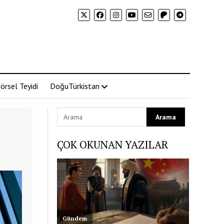
örsel Teyidi
DoğuTürkistan
ÇOK OKUNAN YAZILAR