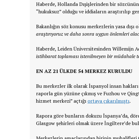
Haberde, Hollanda Dışişlerinden bir sözcünün 
“hukuksuz” olduğu ve iddiaların araştırılıp gere
Bakanlığın söz konusu merkezlerin yasa dışı o
araştırıyoruz ve daha sonra uygun önlemleri ala
Haberde, Leiden Üniversitesinden Willemijn A
istihbarat toplaması istenilmeyen bir müdahale te
EN AZ 21 ÜLKDE 54 MERKEZ KURULDU
Bu merkezler ilk olarak İspanyol insan haklar
raporla gün yüzüne çıkmış ve Fuzhou ve Qingtia
hizmet merkezi” açtığı
ortaya çıkarılmıştı
.
Rapora göre bunların dokuzu İspanya’da, dördü 
Glasgow şehirleri olmak üzere İngiltere’de bu
Merkezlerin amaçlarından birinin muhalifleri 