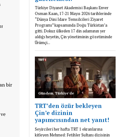
n
nı
an bir
 ve