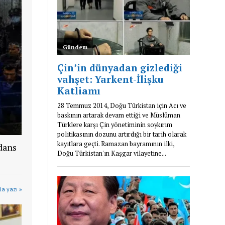
dans
a yazı »