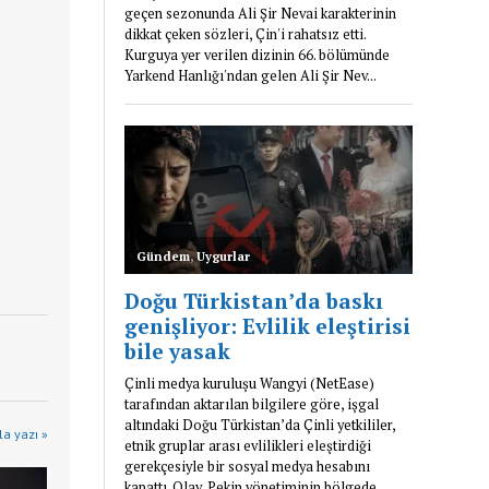
la yazı »