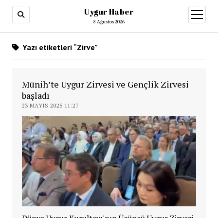
Uygur Haber
menüy
aç
8 Ağustos 2026
Yazı etiketleri “Zirve”
Münih’te Uygur Zirvesi ve Gençlik Zirvesi
başladı
23 MAYIS 2025 11:27
Dünya Uygur Kurultayı'nın Üçüncü Uygur Zirvesi