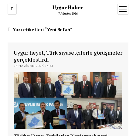
Uygur Haber
menüy
aç
7 Ağustos 2026
Yazı etiketleri “Yeni Refah”
Uygur heyet, Türk siyasetçilerle görüşmeler
gerçekleştirdi
25 HAZIRAN 2025 23:41
Türkiye Uygur Teşkilatlar Platformu heyeti,