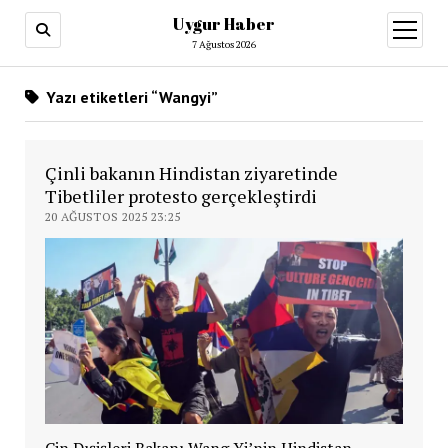
Uygur Haber
menüy
aç
7 Ağustos 2026
Yazı etiketleri “Wangyi”
Çinli bakanın Hindistan ziyaretinde
Tibetliler protesto gerçekleştirdi
20 AĞUSTOS 2025 23:25
Çin Dışişleri Bakanı Wang Yi’nin Hindistan