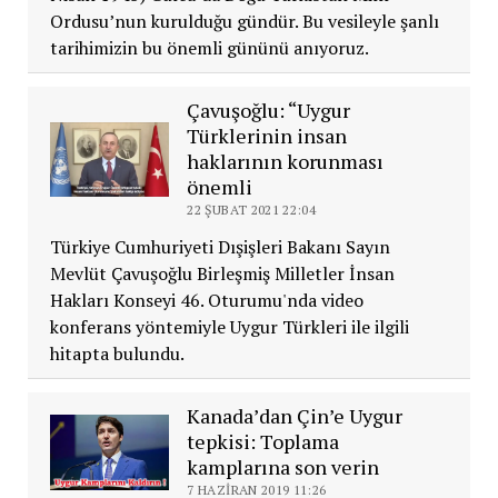
Ordusu’nun kurulduğu gündür. Bu vesileyle şanlı
tarihimizin bu önemli gününü anıyoruz.
Çavuşoğlu: “Uygur
Türklerinin insan
haklarının korunması
önemli
22 ŞUBAT 2021 22:04
Türkiye Cumhuriyeti Dışişleri Bakanı Sayın
Mevlüt Çavuşoğlu Birleşmiş Milletler İnsan
Hakları Konseyi 46. Oturumu'nda video
konferans yöntemiyle Uygur Türkleri ile ilgili
hitapta bulundu.
Kanada’dan Çin’e Uygur
tepkisi: Toplama
kamplarına son verin
7 HAZIRAN 2019 11:26