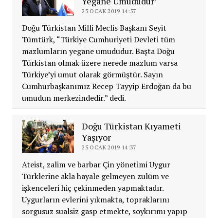
Yegane Umududur’
25 OCAK 2019 14:57
Doğu Türkistan Milli Meclis Başkanı Seyit
Tümtürk, “Türkiye Cumhuriyeti Devleti tüm
mazlumların yegane umududur. Başta Doğu
Türkistan olmak üzere nerede mazlum varsa
Türkiye’yi umut olarak görmüştür. Sayın
Cumhurbaşkanımız Recep Tayyip Erdoğan da bu
umudun merkezindedir.” dedi.
Doğu Türkistan Kıyameti
Yaşıyor
25 OCAK 2019 14:37
Ateist, zalim ve barbar Çin yönetimi Uygur
Türklerine akla hayale gelmeyen zulüm ve
işkenceleri hiç çekinmeden yapmaktadır.
Uygurların evlerini yıkmakta, topraklarını
sorgusuz sualsiz gasp etmekte, soykırımı yapıp