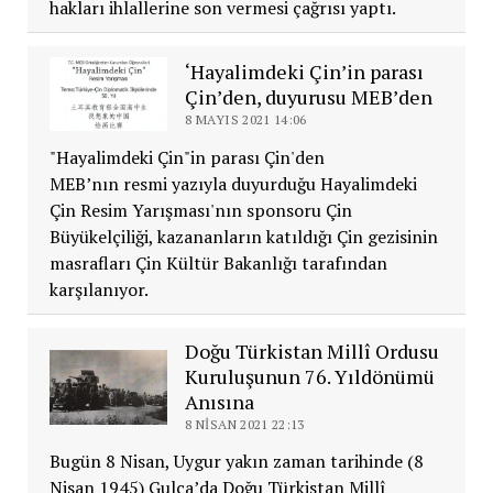
hakları ihlallerine son vermesi çağrısı yaptı.
‘Hayalimdeki Çin’in parası
Çin’den, duyurusu MEB’den
8 MAYIS 2021 14:06
"Hayalimdeki Çin"in parası Çin'den
MEB’nın resmi yazıyla duyurduğu Hayalimdeki
Çin Resim Yarışması'nın sponsoru Çin
Büyükelçiliği, kazananların katıldığı Çin gezisinin
masrafları Çin Kültür Bakanlığı tarafından
karşılanıyor.
Doğu Türkistan Millî Ordusu
Kuruluşunun 76. Yıldönümü
Anısına
8 NISAN 2021 22:13
Bugün 8 Nisan, Uygur yakın zaman tarihinde (8
Nisan 1945) Gulca’da Doğu Türkistan Millî