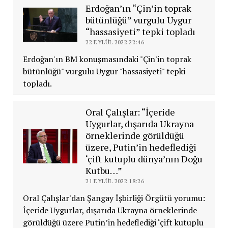
Erdoğan’ın “Çin’in toprak
bütünlüğü” vurgulu Uygur
“hassasiyeti” tepki topladı
22 EYLÜL 2022 22:46
Erdoğan'ın BM konuşmasındaki "Çin'in toprak
bütünlüğü" vurgulu Uygur "hassasiyeti" tepki
topladı.
Oral Çalışlar: “İçeride
Uygurlar, dışarıda Ukrayna
örneklerinde görüldüğü
üzere, Putin’in hedeflediği
‘çift kutuplu dünya’nın Doğu
Kutbu…”
21 EYLÜL 2022 18:26
Oral Çalışlar'dan Şangay İşbirliği Örgütü yorumu:
İçeride Uygurlar, dışarıda Ukrayna örneklerinde
görüldüğü üzere Putin’in hedeflediği ‘çift kutuplu