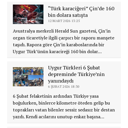
“Türk karaciğeri” Çin’de 160
bin dolara satışta
12 MART 2026 13:25
Avustralya merkezli Herald Sun gazetesi, Çin’in
organ ticaretiyle ilgili çarpıcı bir raporu manşete
taşıdı. Rapora göre Çin’in karaboslarında bir
Uygur Türk’ünün karacireği 160 bin dolar…
Uygur Türkleri 6 Şubat
depreminde Türkiye’nin
yanındaydı
6 ŞUBAT 2026 18:30
6 Şubat felaketinin ardından Türkiye yasa
boğulurken, binlerce kilometre öteden gelip bu
toprakları vatan bilenler sessiz sedasız bir destan
yazdı. Kendi acılarını unutup enkaz başına…