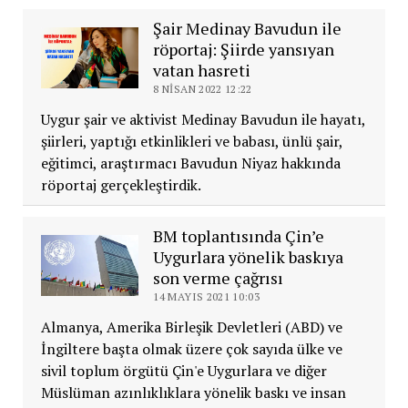
Şair Medinay Bavudun ile
röportaj: Şiirde yansıyan
vatan hasreti
8 NISAN 2022 12:22
Uygur şair ve aktivist Medinay Bavudun ile hayatı,
şiirleri, yaptığı etkinlikleri ve babası, ünlü şair,
eğitimci, araştırmacı Bavudun Niyaz hakkında
röportaj gerçekleştirdik.
BM toplantısında Çin’e
Uygurlara yönelik baskıya
son verme çağrısı
14 MAYIS 2021 10:03
Almanya, Amerika Birleşik Devletleri (ABD) ve
İngiltere başta olmak üzere çok sayıda ülke ve
sivil toplum örgütü Çin'e Uygurlara ve diğer
Müslüman azınlıklıklara yönelik baskı ve insan