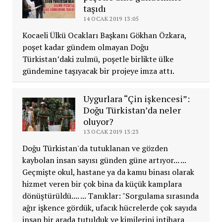
taşıdı
14 OCAK 2019 13:05
Kocaeli Ülkü Ocakları Başkanı Gökhan Özkara,
poşet kadar gündem olmayan Doğu
Türkistan’daki zulmü, poşetle birlikte ülke
gündemine taşıyacak bir projeye imza attı.
Uygurlara “Çin işkencesi”:
Doğu Türkistan’da neler
oluyor?
13 OCAK 2019 13:23
Doğu Türkistan'da tutuklanan ve gözden
kaybolan insan sayısı günden güne artıyor... ...
Geçmişte okul, hastane ya da kamu binası olarak
hizmet veren bir çok bina da küçük kamplara
dönüştürüldü.... ... Tanıklar: "Sorgulama sırasında
ağır işkence gördük, ufacık hücrelerde çok sayıda
insan bir arada tutulduk ve kimilerini intihara