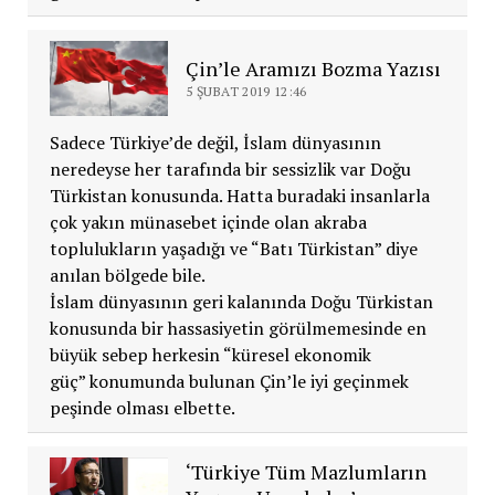
Çin’le Aramızı Bozma Yazısı
5 ŞUBAT 2019 12:46
Sadece Türkiye’de değil, İslam dünyasının
neredeyse her tarafında bir sessizlik var Doğu
Türkistan konusunda. Hatta buradaki insanlarla
çok yakın münasebet içinde olan akraba
toplulukların yaşadığı ve “Batı Türkistan” diye
anılan bölgede bile.
İslam dünyasının geri kalanında Doğu Türkistan
konusunda bir hassasiyetin görülmemesinde en
büyük sebep herkesin “küresel ekonomik
güç” konumunda bulunan Çin’le iyi geçinmek
peşinde olması elbette.
‘Türkiye Tüm Mazlumların