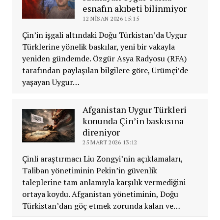
esnafın akıbeti bilinmiyor
12 NISAN 2026 15:15
Çin’in işgali altındaki Doğu Türkistan’da Uygur
Türklerine yönelik baskılar, yeni bir vakayla
yeniden gündemde. Özgür Asya Radyosu (RFA)
tarafından paylaşılan bilgilere göre, Ürümçi’de
yaşayan Uygur…
Afganistan Uygur Türkleri
konunda Çin’in baskısına
direniyor
25 MART 2026 13:12
Çinli araştırmacı Liu Zongyi’nin açıklamaları,
Taliban yönetiminin Pekin’in güvenlik
taleplerine tam anlamıyla karşılık vermediğini
ortaya koydu. Afganistan yönetiminin, Doğu
Türkistan’dan göç etmek zorunda kalan ve…