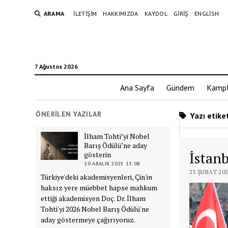
ARAMA
İLETIŞIM
HAKKIMIZDA
KAYDOL
GIRIŞ
ENGLISH
7 Ağustos 2026
Ana Sayfa
Gündem
Kampl
ÖNERILEN YAZILAR
Yazı etike
İlham Tohti’yi Nobel
Barış Ödülü’ne aday
İstan
gösterin
10 ARALIK 2025 13:08
23 ŞUBAT 202
Türkiye'deki akademisyenleri, Çin'in
haksız yere müebbet hapse mahkum
ettiği akademisyen Doç. Dr. İlham
Tohti'yi 2026 Nobel Barış Ödülü'ne
aday göstermeye çağırıyoruz.