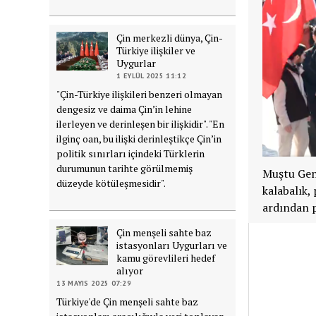
Çin merkezli dünya, Çin-
Türkiye ilişkiler ve
Uygurlar
1 EYLÜL 2025 11:12
"Çin-Türkiye ilişkileri benzeri olmayan
dengesiz ve daima Çin’in lehine
ilerleyen ve derinleşen bir ilişkidir". "En
ilginç oan, bu ilişki derinleştikçe Çin’in
politik sınırları içindeki Türklerin
durumunun tarihte görülmemiş
Muştu Genç
düzeyde kötüleşmesidir".
kalabalık,
ardından p
Çin menşeli sahte baz
istasyonları Uygurları ve
kamu görevlileri hedef
alıyor
13 MAYIS 2025 07:29
Türkiye'de Çin menşeli sahte baz