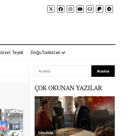
örsel Teyidi
DoğuTürkistan
ÇOK OKUNAN YAZILAR