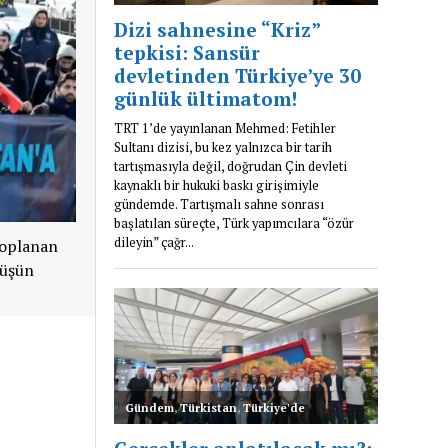
toplanan
yüşün