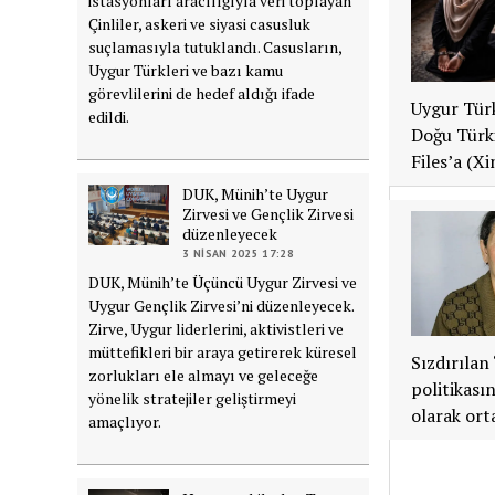
istasyonları aracılığıyla veri toplayan
Çinliler, askeri ve siyasi casusluk
suçlamasıyla tutuklandı. Casusların,
Uygur Türkleri ve bazı kamu
görevlilerini de hedef aldığı ifade
Uygur Türk
edildi.
Doğu Türki
Files’a (X
DUK, Münih’te Uygur
Zirvesi ve Gençlik Zirvesi
düzenleyecek
3 NISAN 2025 17:28
DUK, Münih’te Üçüncü Uygur Zirvesi ve
Uygur Gençlik Zirvesi’ni düzenleyecek.
Zirve, Uygur liderlerini, aktivistleri ve
müttefikleri bir araya getirerek küresel
Sızdırılan
zorlukları ele almayı ve geleceğe
politikası
yönelik stratejiler geliştirmeyi
olarak ort
amaçlıyor.