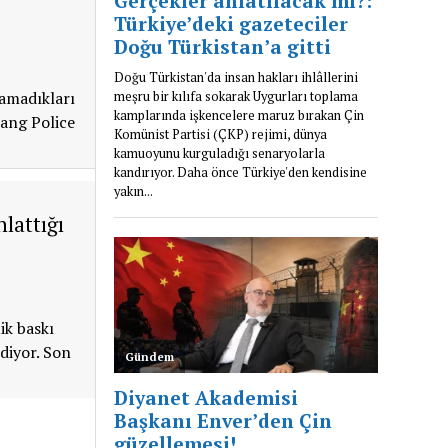
yamadıkları
iang Police
lattığı
ik baskı
diyor. Son