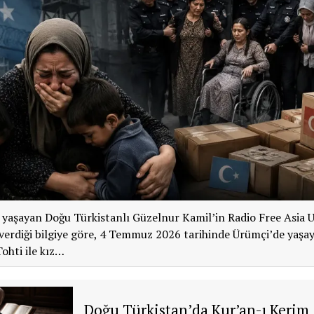
 yaşayan Doğu Türkistanlı Güzelnur Kamil’in Radio Free Asia 
 verdiği bilgiye göre, 4 Temmuz 2026 tarihinde Ürümçi’de yaşa
ohti ile kız…
Doğu Türkistan’da Kur’an-ı Kerim