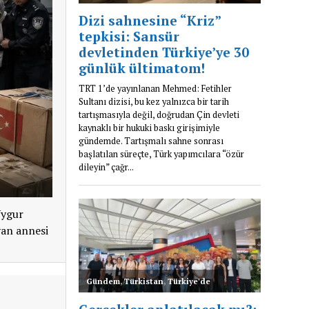
Uygur
yan annesi