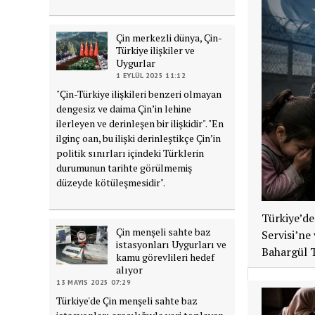
Çin merkezli dünya, Çin-
Türkiye ilişkiler ve
Uygurlar
1 EYLÜL 2025 11:12
"Çin-Türkiye ilişkileri benzeri olmayan
dengesiz ve daima Çin’in lehine
ilerleyen ve derinleşen bir ilişkidir". "En
ilginç oan, bu ilişki derinleştikçe Çin’in
politik sınırları içindeki Türklerin
durumunun tarihte görülmemiş
düzeyde kötüleşmesidir".
Türkiye’de
Çin menşeli sahte baz
Servisi’ne
istasyonları Uygurları ve
Bahargül T
kamu görevlileri hedef
alıyor
13 MAYIS 2025 07:29
Türkiye'de Çin menşeli sahte baz