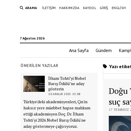
ARAMA
İLETIŞIM
HAKKIMIZDA
KAYDOL
GIRIŞ
ENGLISH
7 Ağustos 2026
Ana Sayfa
Gündem
Kampl
ÖNERILEN YAZILAR
Yazı etiket
İlham Tohti’yi Nobel
Barış Ödülü’ne aday
Doğu 
gösterin
10 ARALIK 2025 13:08
suç sa
Türkiye'deki akademisyenleri, Çin'in
haksız yere müebbet hapse mahkum
17 TEMMUZ 2
ettiği akademisyen Doç. Dr. İlham
Tohti'yi 2026 Nobel Barış Ödülü'ne
aday göstermeye çağırıyoruz.