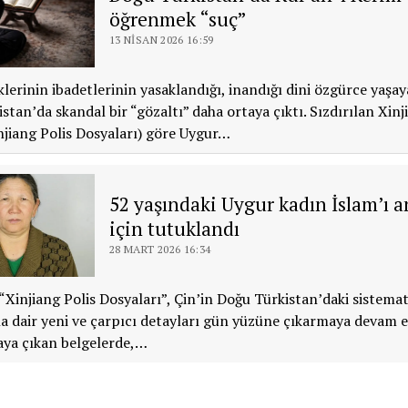
öğrenmek “suç”
13 NISAN 2026 16:59
lerinin ibadetlerinin yasaklandığı, inandığı dini özgürce yaşa
stan’da skandal bir “gözaltı” daha ortaya çıktı. Sızdırılan Xinj
injiang Polis Dosyaları) göre Uygur…
52 yaşındaki Uygur kadın İslam’ı an
için tutuklandı
28 MART 2026 16:34
 “Xinjiang Polis Dosyaları”, Çin’in Doğu Türkistan’daki sistemat
na dair yeni ve çarpıcı detayları gün yüzüne çıkarmaya devam e
aya çıkan belgelerde,…