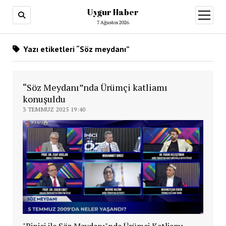
Uygur Haber
menüy
aç
7 Ağustos 2026
Yazı etiketleri “Söz meydanı”
“Söz Meydanı”nda Ürümçi katliamı
konuşuldu
3 TEMMUZ 2025 19:40
"Binici ile Söz Meydanı"nda Ürümçi Katliamı