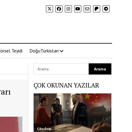
örsel Teyidi
DoğuTürkistan
ÇOK OKUNAN YAZILAR
rarı