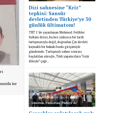
rı
munda ise