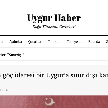
Uygur Haber
Doğu Türkistan Gerçekleri
ar
Aydınlar
Çocuklar
Tanıklar
Türkiye’de
Batı’da
G
leri “Sınırdışı”
göç idaresi bir Uygur’a sınır dışı ka
 14:14