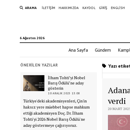
ARAMA
İLETIŞIM
HAKKIMIZDA
KAYDOL
GIRIŞ
ENGLISH
6 Ağustos 2026
Ana Sayfa
Gündem
Kampl
ÖNERILEN YAZILAR
Yazı etiket
İlham Tohti’yi Nobel
Barış Ödülü’ne aday
Adana 
gösterin
10 ARALIK 2025 13:08
verdi
Türkiye'deki akademisyenleri, Çin'in
haksız yere müebbet hapse mahkum
20 MART 2025
ettiği akademisyen Doç. Dr. İlham
Tohti'yi 2026 Nobel Barış Ödülü'ne
aday göstermeye çağırıyoruz.