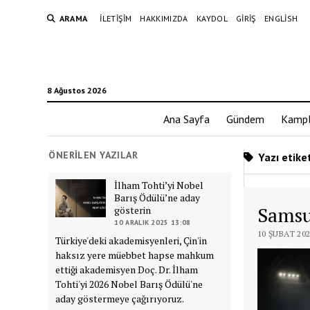
ARAMA
İLETIŞIM
HAKKIMIZDA
KAYDOL
GIRIŞ
ENGLISH
8 Ağustos 2026
Ana Sayfa
Gündem
Kampl
ÖNERILEN YAZILAR
Yazı etike
İlham Tohti’yi Nobel
Barış Ödülü’ne aday
Samsu
gösterin
10 ARALIK 2025 13:08
10 ŞUBAT 202
Türkiye'deki akademisyenleri, Çin'in
haksız yere müebbet hapse mahkum
ettiği akademisyen Doç. Dr. İlham
Tohti'yi 2026 Nobel Barış Ödülü'ne
aday göstermeye çağırıyoruz.