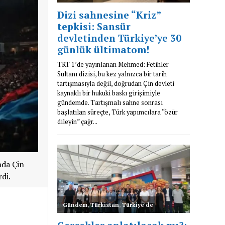
nda Çin
rdi.