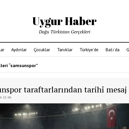
Uygur Haber
Doğu Türkistan Gerçekleri
ar
Aydınlar
Çocuklar
Tanıklar
Türkiye’de
Batı’da
G
tleri “samsunspor”
nspor taraftarlarından tarihî mesaj
6 12:06