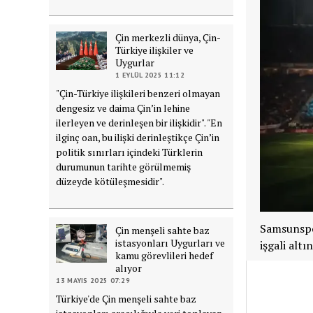
Çin merkezli dünya, Çin-
Türkiye ilişkiler ve
Uygurlar
1 EYLÜL 2025 11:12
"Çin-Türkiye ilişkileri benzeri olmayan
dengesiz ve daima Çin’in lehine
ilerleyen ve derinleşen bir ilişkidir". "En
ilginç oan, bu ilişki derinleştikçe Çin’in
politik sınırları içindeki Türklerin
durumunun tarihte görülmemiş
düzeyde kötüleşmesidir".
Samsunspor
Çin menşeli sahte baz
istasyonları Uygurları ve
işgali altı
kamu görevlileri hedef
alıyor
13 MAYIS 2025 07:29
Türkiye'de Çin menşeli sahte baz