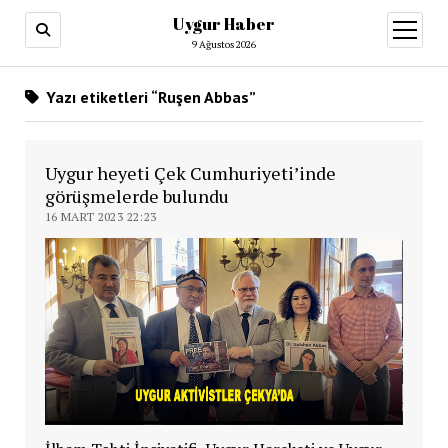
Uygur Haber
menüy
aç
9 Ağustos 2026
Yazı etiketleri “Ruşen Abbas”
Uygur heyeti Çek Cumhuriyeti’inde
görüşmelerde bulundu
16 MART 2023 22:23