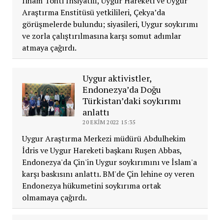
İlham Tohti İnsiyatifi, Uygur Hareketi ve Uygur
Araştırma Enstitüsü yetkilileri, Çekya’da
görüşmelerde bulundu; siyasileri, Uygur soykırımı
ve zorla çalıştırılmasına karşı somut adımlar
atmaya çağırdı.
Uygur aktivistler,
Endonezya’da Doğu
Türkistan’daki soykırımı
anlattı
20 EKIM 2022 15:35
Uygur Araştırma Merkezi müdürü Abdulhekim
İdris ve Uygur Hareketi başkanı Ruşen Abbas,
Endonezya'da Çin'in Uygur soykırımını ve İslam'a
karşı baskısını anlattı. BM'de Çin lehine oy veren
Endonezya hükumetini soykırıma ortak
olmamaya çağırdı.