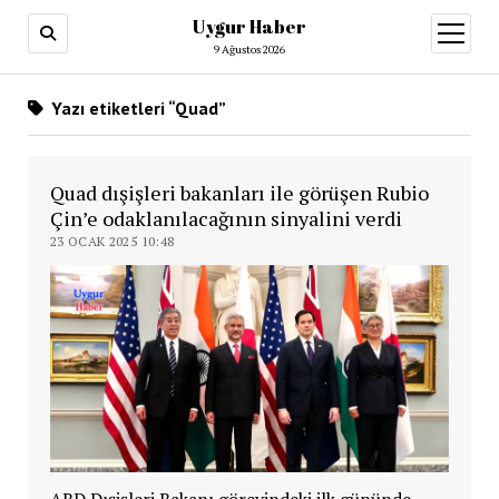
Uygur Haber
menüy
aç
9 Ağustos 2026
Yazı etiketleri “Quad”
Quad dışişleri bakanları ile görüşen Rubio
Çin’e odaklanılacağının sinyalini verdi
23 OCAK 2025 10:48
ABD Dışişleri Bakanı görevindeki ilk gününde