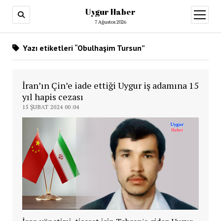
Uygur Haber
menüy
aç
7 Ağustos 2026
Yazı etiketleri “Obulhaşim Tursun”
İran’ın Çin’e iade ettiği Uygur iş adamına 15
yıl hapis cezası
15 ŞUBAT 2024 00:04