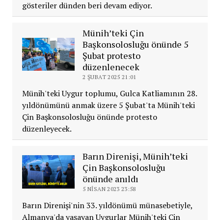
gösteriler dünden beri devam ediyor.
Münih’teki Çin
Başkonsolosluğu önünde 5
Şubat protesto
düzenlenecek
2 ŞUBAT 2025 21:01
Münih'teki Uygur toplumu, Gulca Katliamının 28.
yıldönümünü anmak üzere 5 Şubat'ta Münih'teki
Çin Başkonsolosluğu önünde protesto
düzenleyecek.
Barın Direnişi, Münih’teki
Çin Başkonsolosluğu
önünde anıldı
5 NISAN 2023 23:58
Barın Direnişi'nin 33. yıldönümü münasebetiyle,
Almanya'da yaşayan Uygurlar Münih'teki Çin