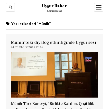
Uygur Haber
menüy
aç
8 Ağustos 2026
Yazı etiketleri “Münih”
Münih’teki diyalog etkinliğinde Uygur sesi
24 TEMMUZ 2025 12:26
Münih Türk Konseyi, “Birlikte Katılım, Çeşitlilik