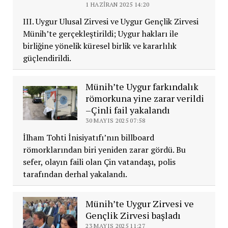
1 HAZIRAN 2025 14:20
III. Uygur Ulusal Zirvesi ve Uygur Gençlik Zirvesi
Münih’te gerçekleştirildi; Uygur hakları ile
birliğine yönelik küresel birlik ve kararlılık
güçlendirildi.
Münih’te Uygur farkındalık
römorkuna yine zarar verildi
–Çinli fail yakalandı
30 MAYIS 2025 07:58
İlham Tohti İnisiyatıfı’nın billboard
römorklarından biri yeniden zarar gördü. Bu
sefer, olayın faili olan Çin vatandaşı, polis
tarafından derhal yakalandı.
Münih’te Uygur Zirvesi ve
Gençlik Zirvesi başladı
23 MAYIS 2025 11:27