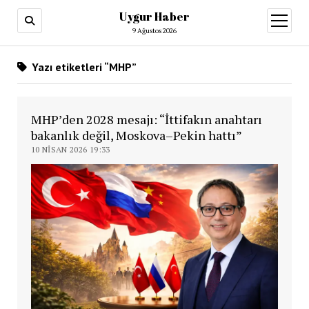
Uygur Haber
menüy
aç
9 Ağustos 2026
Yazı etiketleri “MHP”
MHP’den 2028 mesajı: “İttifakın anahtarı
bakanlık değil, Moskova–Pekin hattı”
10 NISAN 2026 19:33