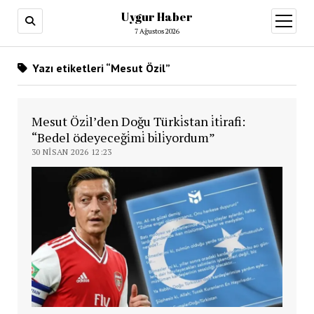
Uygur Haber
menüy
aç
7 Ağustos 2026
Yazı etiketleri “Mesut Özil”
Mesut Özi̇l’den Doğu Türki̇stan i̇ti̇rafi:
“Bedel ödeyeceği̇mi̇ bi̇li̇yordum”
30 NISAN 2026 12:23