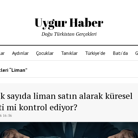
Uygur Haber
Doğu Türkistan Gerçekleri
ar
Aydınlar
Çocuklar
Tanıklar
Türkiye’de
Batı’da
G
tleri “Liman”
k sayıda liman satın alarak küresel
ti mi kontrol ediyor?
6 16:56