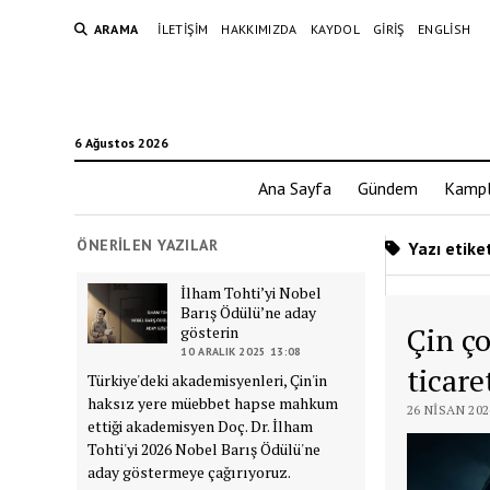
ARAMA
İLETIŞIM
HAKKIMIZDA
KAYDOL
GIRIŞ
ENGLISH
6 Ağustos 2026
Ana Sayfa
Gündem
Kampl
ÖNERILEN YAZILAR
Yazı etike
İlham Tohti’yi Nobel
Barış Ödülü’ne aday
Çin ço
gösterin
10 ARALIK 2025 13:08
ticare
Türkiye'deki akademisyenleri, Çin'in
haksız yere müebbet hapse mahkum
26 NISAN 202
ettiği akademisyen Doç. Dr. İlham
Tohti'yi 2026 Nobel Barış Ödülü'ne
aday göstermeye çağırıyoruz.