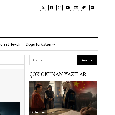
örsel Teyidi
DoğuTürkistan
ÇOK OKUNAN YAZILAR