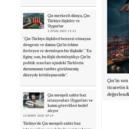
Çin merkezli dünya, Çin-
Türkiye ilişkiler ve
Uygurlar
1 EYLÜL 2025 11:12
"Çin-Türkiye ilişkileri benzeri olmayan
dengesiz ve daima Çin’in lehine
ilerleyen ve derinleşen bir ilişkidir". "En
ilginç oan, bu ilişki derinleştikçe Çin’in
politik sınırları içindeki Türklerin
durumunun tarihte görülmemiş
düzeyde kötüleşmesidir".
Çin’in son
ticaretin 
değerlendi
Çin menşeli sahte baz
istasyonları Uygurları ve
kamu görevlileri hedef
alıyor
13 MAYIS 2025 07:29
Türkiye'de Çin menşeli sahte baz