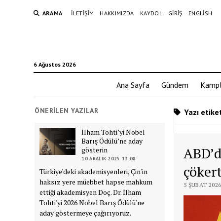
ARAMA
İLETIŞIM
HAKKIMIZDA
KAYDOL
GIRIŞ
ENGLISH
6 Ağustos 2026
Ana Sayfa
Gündem
Kampl
ÖNERILEN YAZILAR
Yazı etike
İlham Tohti’yi Nobel
Barış Ödülü’ne aday
ABD’de
gösterin
10 ARALIK 2025 13:08
çökert
Türkiye'deki akademisyenleri, Çin'in
haksız yere müebbet hapse mahkum
5 ŞUBAT 2026
ettiği akademisyen Doç. Dr. İlham
Tohti'yi 2026 Nobel Barış Ödülü'ne
aday göstermeye çağırıyoruz.