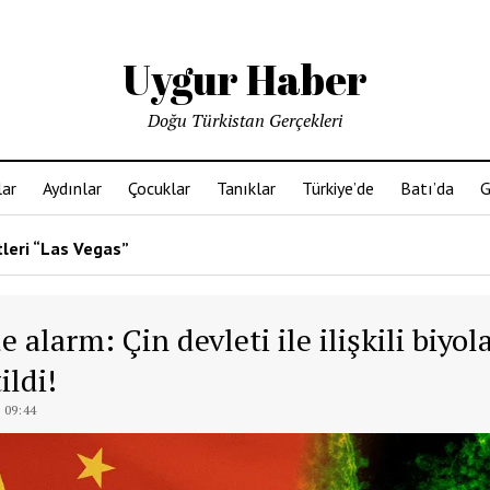
Uygur Haber
Doğu Türkistan Gerçekleri
ar
Aydınlar
Çocuklar
Tanıklar
Türkiye’de
Batı’da
G
tleri “Las Vegas”
 alarm: Çin devleti ile ilişkili biyol
ildi!
 09:44