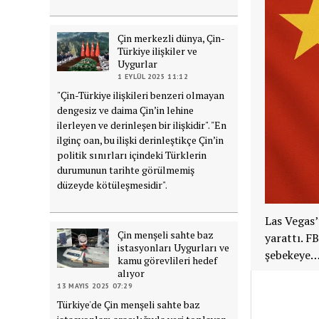
Çin merkezli dünya, Çin-
Türkiye ilişkiler ve
Uygurlar
1 EYLÜL 2025 11:12
"Çin-Türkiye ilişkileri benzeri olmayan
dengesiz ve daima Çin’in lehine
ilerleyen ve derinleşen bir ilişkidir". "En
ilginç oan, bu ilişki derinleştikçe Çin’in
politik sınırları içindeki Türklerin
durumunun tarihte görülmemiş
düzeyde kötüleşmesidir".
Las Vegas’
Çin menşeli sahte baz
yarattı. FB
istasyonları Uygurları ve
şebekeye
kamu görevlileri hedef
alıyor
13 MAYIS 2025 07:29
Türkiye'de Çin menşeli sahte baz