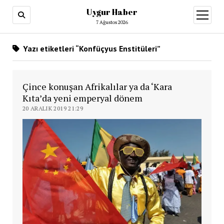
Uygur Haber
menüy
aç
7 Ağustos 2026
Yazı etiketleri “Konfüçyus Enstitüleri”
Çince konuşan Afrikalılar ya da ‘Kara
Kıta’da yeni emperyal dönem
20 ARALIK 2019 21:29