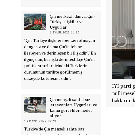
Çin merkezli dünya, Çin-
Türkiye ilişkiler ve
Uygurlar
1 EYLÜL 2025 11:12
"Çin-Türkiye ilişkileri benzeri olmayan
dengesiz ve daima Çin’in lehine
ilerleyen ve derinleşen bir ilişkidir". "En
ilginç oan, bu ilişki derinleştikçe Çin’in
politik sınırları içindeki Türklerin
durumunun tarihte görülmemiş
düzeyde kötüleşmesidir".
İYİ parti 
milli mese
Çin menşeli sahte baz
haklarını 
istasyonları Uygurları ve
kamu görevlileri hedef
alıyor
13 MAYIS 2025 07:29
Türkiye'de Çin menşeli sahte baz