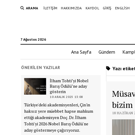
ARAMA
İLETIŞIM
HAKKIMIZDA
KAYDOL
GIRIŞ
ENGLISH
7 Ağustos 2026
Ana Sayfa
Gündem
Kampl
ÖNERILEN YAZILAR
Yazı etiket
İlham Tohti’yi Nobel
Barış Ödülü’ne aday
Müsav
gösterin
10 ARALIK 2025 13:08
bizim 
Türkiye'deki akademisyenleri, Çin'in
haksız yere müebbet hapse mahkum
18 HAZIRAN 2
ettiği akademisyen Doç. Dr. İlham
Tohti'yi 2026 Nobel Barış Ödülü'ne
aday göstermeye çağırıyoruz.