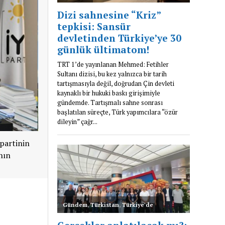
partinin
nın