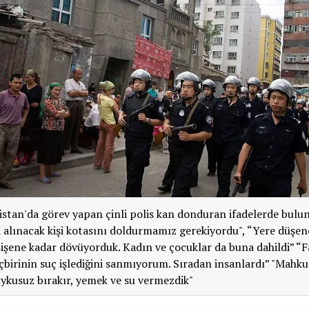
stan'da görev yapan çinli polis kan donduran ifadelerde bulu
 alınacak kişi kotasını doldurmamız gerekiyordu", “Yere düşen
şişene kadar dövüyorduk. Kadın ve çocuklar da buna dahildi” “
hiçbirinin suç işlediğini sanmıyorum. Sıradan insanlardı” "Mahk
ykusuz bırakır, yemek ve su vermezdik"