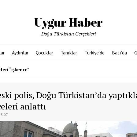
Uygur Haber
Doğu Türkistan Gerçekleri
ar
Aydınlar
Çocuklar
Tanıklar
Türkiye’de
Batı’da
G
leri “işkence”
eski polis, Doğu Türkistan’da yaptıkl
eleri anlattı
13:07