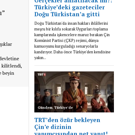
ı”
şıklar
devletine
kilitlendi,
e beyin