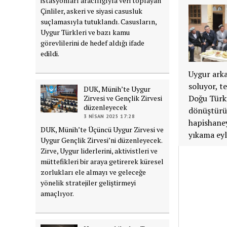
istasyonları aracılığıyla veri toplayan
Çinliler, askeri ve siyasi casusluk
suçlamasıyla tutuklandı. Casusların,
Uygur Türkleri ve bazı kamu
görevlilerini de hedef aldığı ifade
edildi.
Uygur arka
soluyor, te
DUK, Münih’te Uygur
Doğu Türki
Zirvesi ve Gençlik Zirvesi
düzenleyecek
dönüştürül
3 NISAN 2025 17:28
hapishaney
DUK, Münih’te Üçüncü Uygur Zirvesi ve
yıkama eyle
Uygur Gençlik Zirvesi’ni düzenleyecek.
Zirve, Uygur liderlerini, aktivistleri ve
müttefikleri bir araya getirerek küresel
zorlukları ele almayı ve geleceğe
yönelik stratejiler geliştirmeyi
amaçlıyor.