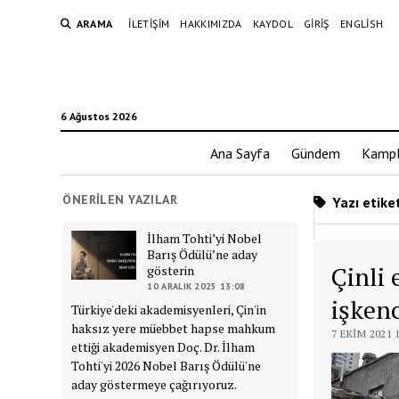
ARAMA
İLETIŞIM
HAKKIMIZDA
KAYDOL
GIRIŞ
ENGLISH
6 Ağustos 2026
Ana Sayfa
Gündem
Kampl
ÖNERILEN YAZILAR
Yazı etiket
İlham Tohti’yi Nobel
Barış Ödülü’ne aday
Çinli 
gösterin
10 ARALIK 2025 13:08
işkenc
Türkiye'deki akademisyenleri, Çin'in
haksız yere müebbet hapse mahkum
7 EKIM 2021 
ettiği akademisyen Doç. Dr. İlham
Tohti'yi 2026 Nobel Barış Ödülü'ne
aday göstermeye çağırıyoruz.