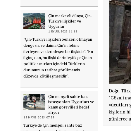
Çin merkezli dünya, Çin-
Türkiye ilişkiler ve
Uygurlar
1 EYLÜL 2025 11:12
"Çin-Türkiye ilişkileri benzeri olmayan
dengesiz ve daima Çin’in lehine
ilerleyen ve derinleşen bir ilişkidir". "En
ilginç oan, bu ilişki derinleştikçe Çin’in
politik sınırları içindeki Türklerin
durumunun tarihte görülmemiş
düzeyde kötüleşmesidir".
Doğu Türki
Çin menşeli sahte baz
"Gözaltına
istasyonları Uygurları ve
vücutları 
kamu görevlileri hedef
kişilerin 
alıyor
günlerce u
13 MAYIS 2025 07:29
Türkiye'de Çin menşeli sahte baz