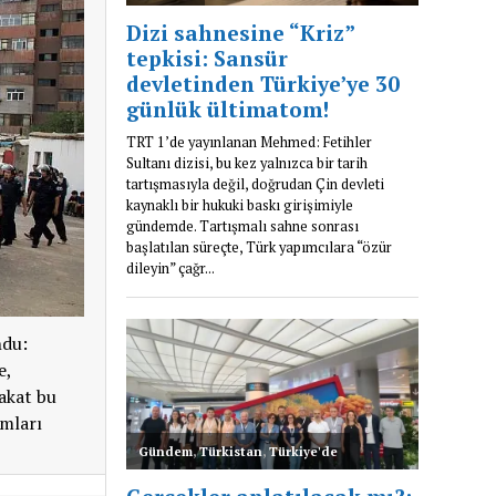
ndu:
e,
Fakat bu
umları