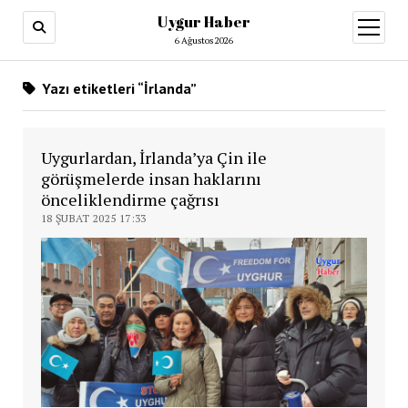
Uygur Haber
menüy
aç
6 Ağustos 2026
Yazı etiketleri “İrlanda”
Uygurlardan, İrlanda’ya Çin ile
görüşmelerde insan haklarını
önceliklendirme çağrısı
18 ŞUBAT 2025 17:33