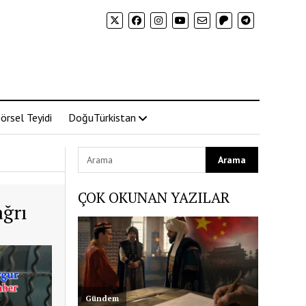
örsel Teyidi
DoğuTürkistan
ÇOK OKUNAN YAZILAR
ağrı