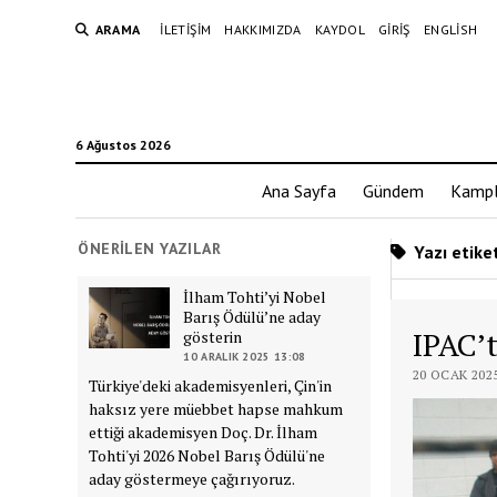
ARAMA
İLETIŞIM
HAKKIMIZDA
KAYDOL
GIRIŞ
ENGLISH
6 Ağustos 2026
Ana Sayfa
Gündem
Kampl
ÖNERILEN YAZILAR
Yazı etiket
İlham Tohti’yi Nobel
Barış Ödülü’ne aday
IPAC’
gösterin
10 ARALIK 2025 13:08
20 OCAK 2025
Türkiye'deki akademisyenleri, Çin'in
haksız yere müebbet hapse mahkum
ettiği akademisyen Doç. Dr. İlham
Tohti'yi 2026 Nobel Barış Ödülü'ne
aday göstermeye çağırıyoruz.