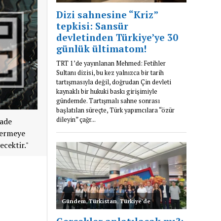
iade
 vermeye
ecektir."