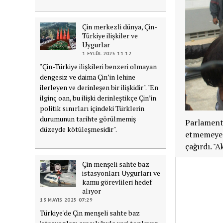
Çin merkezli dünya, Çin-
Türkiye ilişkiler ve
Uygurlar
1 EYLÜL 2025 11:12
"Çin-Türkiye ilişkileri benzeri olmayan
dengesiz ve daima Çin’in lehine
ilerleyen ve derinleşen bir ilişkidir". "En
ilginç oan, bu ilişki derinleştikçe Çin’in
politik sınırları içindeki Türklerin
durumunun tarihte görülmemiş
Parlamento
düzeyde kötüleşmesidir".
etmemeye v
çağırdı. "
Çin menşeli sahte baz
istasyonları Uygurları ve
kamu görevlileri hedef
alıyor
13 MAYIS 2025 07:29
Türkiye'de Çin menşeli sahte baz