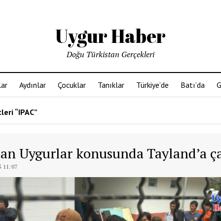
Uygur Haber
Doğu Türkistan Gerçekleri
ar
Aydınlar
Çocuklar
Tanıklar
Türkiye’de
Batı’da
G
leri “IPAC”
tan Uygurlar konusunda Tayland’a ç
 11:07