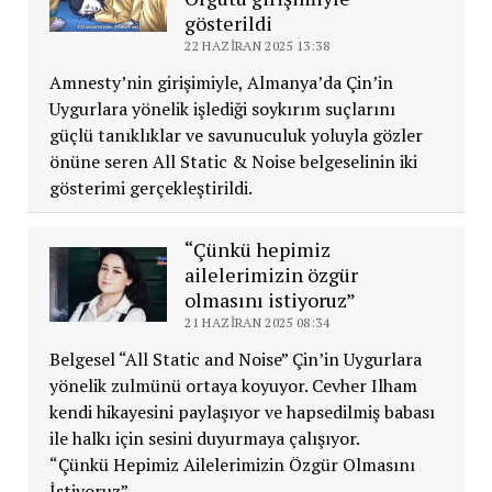
gösterildi
22 HAZIRAN 2025 13:38
Amnesty’nin girişimiyle, Almanya’da Çin’in
Uygurlara yönelik işlediği soykırım suçlarını
güçlü tanıklıklar ve savunuculuk yoluyla gözler
önüne seren All Static & Noise belgeselinin iki
gösterimi gerçekleştirildi.
“Çünkü hepimiz
ailelerimizin özgür
olmasını istiyoruz”
21 HAZIRAN 2025 08:34
Belgesel “All Static and Noise” Çin’in Uygurlara
yönelik zulmünü ortaya koyuyor. Cevher Ilham
kendi hikayesini paylaşıyor ve hapsedilmiş babası
ile halkı için sesini duyurmaya çalışıyor.
“Çünkü Hepimiz Ailelerimizin Özgür Olmasını
İstiyoruz”