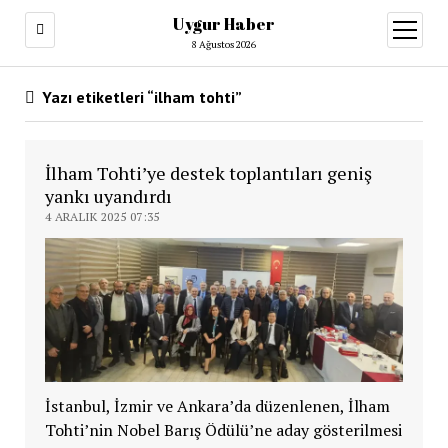
Uygur Haber
menüy
aç
8 Ağustos 2026
Yazı etiketleri “ilham tohti”
İlham Tohti’ye destek toplantıları geniş
yankı uyandırdı
4 ARALIK 2025 07:35
İstanbul, İzmir ve Ankara’da düzenlenen, İlham
Tohti’nin Nobel Barış Ödülü’ne aday gösterilmesi