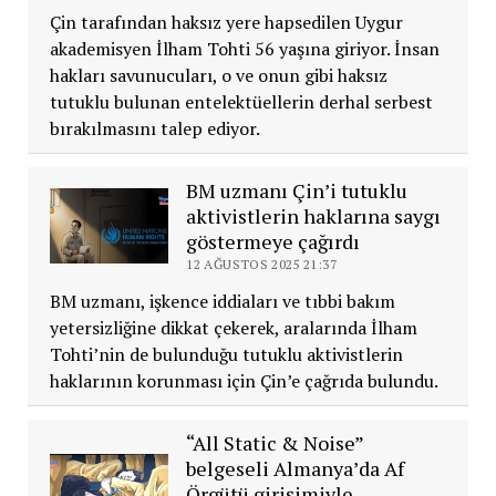
Çin tarafından haksız yere hapsedilen Uygur
akademisyen İlham Tohti 56 yaşına giriyor. İnsan
hakları savunucuları, o ve onun gibi haksız
tutuklu bulunan entelektüellerin derhal serbest
bırakılmasını talep ediyor.
BM uzmanı Çin’i tutuklu
aktivistlerin haklarına saygı
göstermeye çağırdı
12 AĞUSTOS 2025 21:37
BM uzmanı, işkence iddiaları ve tıbbi bakım
yetersizliğine dikkat çekerek, aralarında İlham
Tohti’nin de bulunduğu tutuklu aktivistlerin
haklarının korunması için Çin’e çağrıda bulundu.
“All Static & Noise”
belgeseli Almanya’da Af
Örgütü girişimiyle