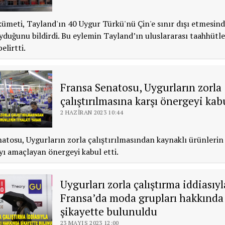
ümeti, Tayland'ın 40 Uygur Türkü'nü Çin'e sınır dışı etmesin
duğunu bildirdi. Bu eylemin Tayland’ın uluslararası taahhütle
elirtti.
Fransa Senatosu, Uygurların zorla
çalıştırılmasına karşı önergeyi kabu
2 HAZIRAN 2023 10:44
atosu, Uygurların zorla çalıştırılmasından kaynaklı ürünlerin 
ı amaçlayan önergeyi kabul etti.
Uygurları zorla çalıştırma iddiasıyl
Fransa’da moda grupları hakkında
şikayette bulunuldu
23 MAYIS 2023 12:00