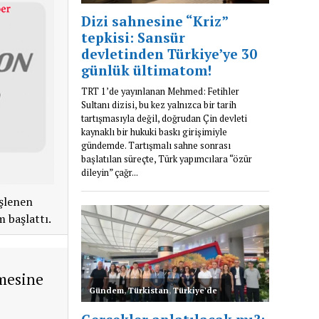
işlenen
m başlattı.
tmesine