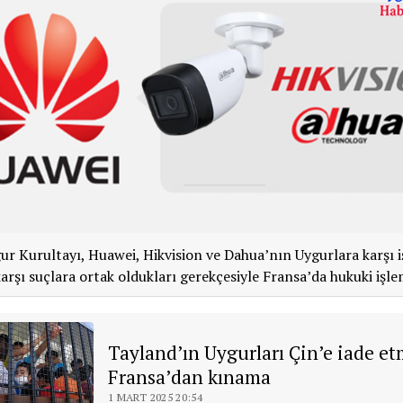
r Kurultayı, Huawei, Hikvision ve Dahua’nın Uygurlara karşı 
karşı suçlara ortak oldukları gerekçesiyle Fransa’da hukuki işle
Tayland’ın Uygurları Çin’e iade e
Fransa’dan kınama
1 MART 2025 20:54