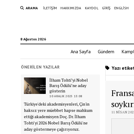
ARAMA
İLETIŞIM
HAKKIMIZDA
KAYDOL
GIRIŞ
ENGLISH
8 Ağustos 2026
Ana Sayfa
Gündem
Kampl
ÖNERILEN YAZILAR
Yazı etiket
İlham Tohti’yi Nobel
Barış Ödülü’ne aday
Frans
gösterin
10 ARALIK 2025 13:08
soykır
Türkiye'deki akademisyenleri, Çin'in
haksız yere müebbet hapse mahkum
11 NISAN 202
ettiği akademisyen Doç. Dr. İlham
Tohti'yi 2026 Nobel Barış Ödülü'ne
aday göstermeye çağırıyoruz.