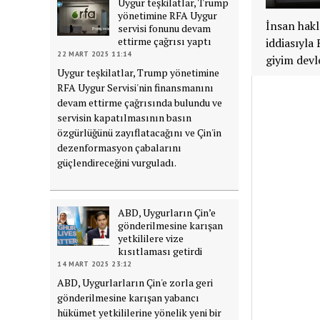
Uygur teşkilatlar, Trump
yönetimine RFA Uygur
İnsan hakl
servisi fonunu devam
ettirme çağrısı yaptı
iddiasıyla
22 MART 2025 11:14
giyim devl
Uygur teşkilatlar, Trump yönetimine
RFA Uygur Servisi'nin finansmanını
devam ettirme çağrısında bulundu ve
servisin kapatılmasının basın
özgürlüğünü zayıflatacağını ve Çin'in
dezenformasyon çabalarını
güçlendireceğini vurguladı.
ABD, Uygurların Çin’e
gönderilmesine karışan
yetkililere vize
kısıtlaması getirdi
14 MART 2025 23:12
ABD, Uygurlarların Çin'e zorla geri
gönderilmesine karışan yabancı
hükümet yetkililerine yönelik yeni bir