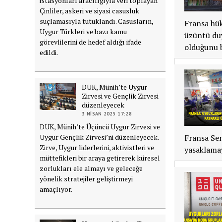
istasyonları aracılığıyla veri toplayan
Çinliler, askeri ve siyasi casusluk
suçlamasıyla tutuklandı. Casusların,
Fransa hük
Uygur Türkleri ve bazı kamu
üzüntü duy
görevlilerini de hedef aldığı ifade
olduğunu b
edildi.
DUK, Münih’te Uygur
Zirvesi ve Gençlik Zirvesi
düzenleyecek
3 NISAN 2025 17:28
DUK, Münih’te Üçüncü Uygur Zirvesi ve
Fransa Sen
Uygur Gençlik Zirvesi’ni düzenleyecek.
Zirve, Uygur liderlerini, aktivistleri ve
yasaklamay
müttefikleri bir araya getirerek küresel
zorlukları ele almayı ve geleceğe
yönelik stratejiler geliştirmeyi
amaçlıyor.