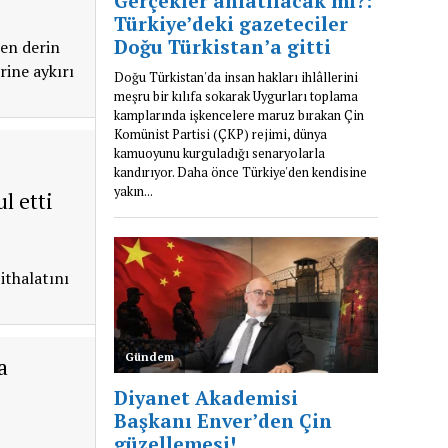
den derin
rine aykırı
l etti
ithalatını
a