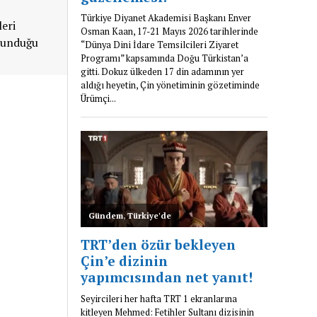
leri
ulunduğu