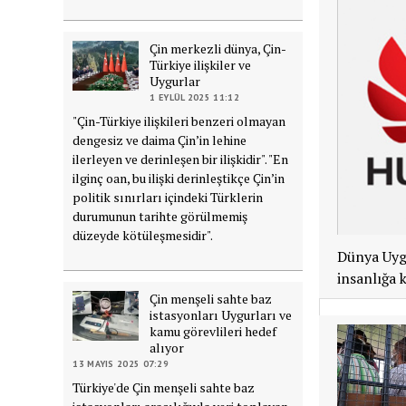
Çin merkezli dünya, Çin-
Türkiye ilişkiler ve
Uygurlar
1 EYLÜL 2025 11:12
"Çin-Türkiye ilişkileri benzeri olmayan
dengesiz ve daima Çin’in lehine
ilerleyen ve derinleşen bir ilişkidir". "En
ilginç oan, bu ilişki derinleştikçe Çin’in
politik sınırları içindeki Türklerin
durumunun tarihte görülmemiş
düzeyde kötüleşmesidir".
Dünya Uygu
insanlığa 
Çin menşeli sahte baz
istasyonları Uygurları ve
kamu görevlileri hedef
alıyor
13 MAYIS 2025 07:29
Türkiye'de Çin menşeli sahte baz