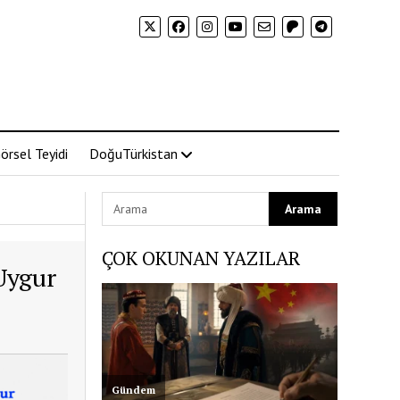
örsel Teyidi
DoğuTürkistan
ÇOK OKUNAN YAZILAR
Uygur