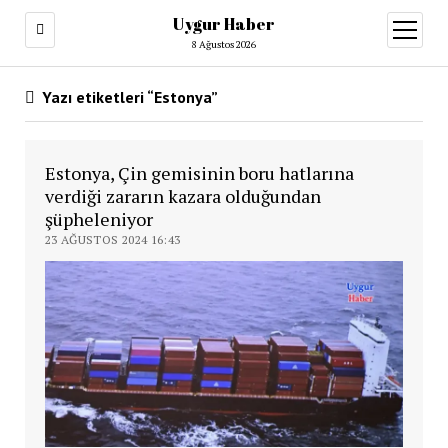
Uygur Haber
menüy
aç
8 Ağustos 2026
Yazı etiketleri “Estonya”
Estonya, Çin gemisinin boru hatlarına
verdiği zararın kazara olduğundan
şüpheleniyor
23 AĞUSTOS 2024 16:43