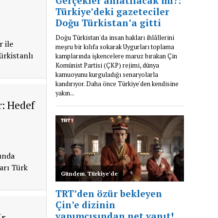
 ile
ürkistanlı
r: Hedef
sında
arı Türk
ir