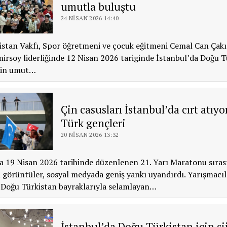
umutla buluştu
24 NISAN 2026 14:40
stan Vakfı, Spor öğretmeni ve çocuk eğitmeni Cemal Can Çakır
rsoy liderliğinde 12 Nisan 2026 tariginde İstanbul’da Doğu T
için umut…
Çin casusları İstanbul’da cırt atıyo
Türk gençleri
20 NISAN 2026 13:32
a 19 Nisan 2026 tarihinde düzenlenen 21. Yarı Maratonu sıra
 görüntüler, sosyal medyada geniş yankı uyandırdı. Yarışmacıl
 Doğu Türkistan bayraklarıyla selamlayan…
İstanbul’da Doğu Türkistan için şi