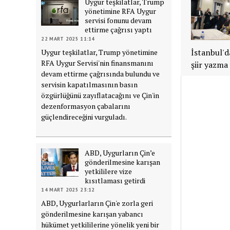
Uygur teşkilatlar, Trump
yönetimine RFA Uygur
servisi fonunu devam
ettirme çağrısı yaptı
22 MART 2025 11:14
İstanbul'd
Uygur teşkilatlar, Trump yönetimine
RFA Uygur Servisi'nin finansmanını
şiir yazma
devam ettirme çağrısında bulundu ve
servisin kapatılmasının basın
özgürlüğünü zayıflatacağını ve Çin'in
dezenformasyon çabalarını
güçlendireceğini vurguladı.
ABD, Uygurların Çin’e
gönderilmesine karışan
yetkililere vize
kısıtlaması getirdi
14 MART 2025 23:12
ABD, Uygurlarların Çin'e zorla geri
gönderilmesine karışan yabancı
hükümet yetkililerine yönelik yeni bir