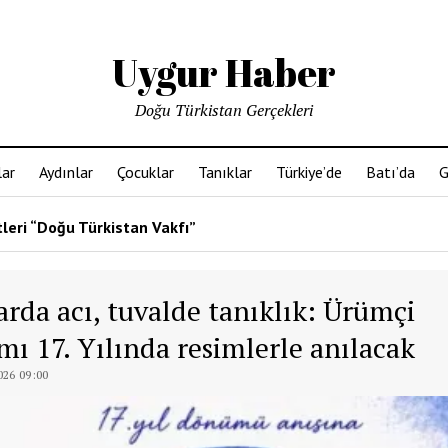
Uygur Haber
Doğu Türkistan Gerçekleri
ar
Aydınlar
Çocuklar
Tanıklar
Türkiye’de
Batı’da
G
tleri “Doğu Türkistan Vakfı”
arda acı, tuvalde tanıklık: Ürümçi
mı 17. Yılında resimlerle anılacak
26 09:00