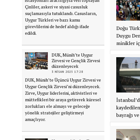
istasyonları aracılığıyla veri toplayan
Çinliler, askeri ve siyasi casusluk
suçlamasıyla tutuklandı. Casusların,
Uygur Türkleri ve bazı kamu
görevlilerini de hedef aldığı ifade
Doğu Türki
edildi.
Duygu Demi
minikler 
DUK, Münih’te Uygur
Zirvesi ve Gençlik Zirvesi
düzenleyecek
3 NISAN 2025 17:28
DUK, Münih’te Üçüncü Uygur Zirvesi ve
Uygur Gençlik Zirvesi’ni düzenleyecek.
Zirve, Uygur liderlerini, aktivistleri ve
müttefikleri bir araya getirerek küresel
İstanbul’d
zorlukları ele almayı ve geleceğe
kaydedilen
yönelik stratejiler geliştirmeyi
bayrağı ve
amaçlıyor.