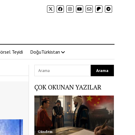
örsel Teyidi
DoğuTürkistan
ÇOK OKUNAN YAZILAR