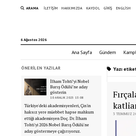
ARAMA
İLETIŞIM
HAKKIMIZDA
KAYDOL
GIRIŞ
ENGLISH
6 Ağustos 2026
Ana Sayfa
Gündem
Kampl
ÖNERILEN YAZILAR
Yazı etike
İlham Tohti’yi Nobel
Barış Ödülü’ne aday
Fırçal
gösterin
10 ARALIK 2025 13:08
katlia
Türkiye'deki akademisyenleri, Çin'in
haksız yere müebbet hapse mahkum
3 TEMMUZ 20
ettiği akademisyen Doç. Dr. İlham
Tohti'yi 2026 Nobel Barış Ödülü'ne
aday göstermeye çağırıyoruz.