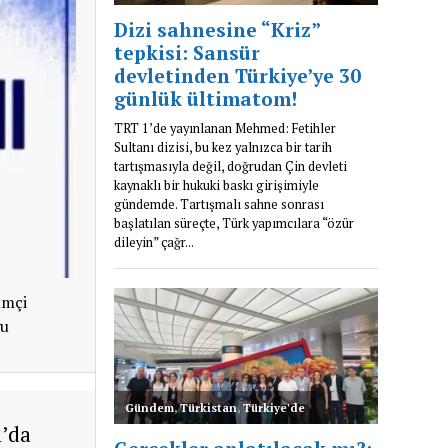
ümçi
ğu
l’da