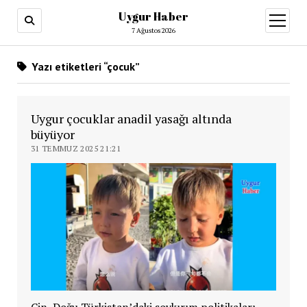
Uygur Haber
menüy
aç
7 Ağustos 2026
Yazı etiketleri “çocuk”
Uygur çocuklar anadil yasağı altında
büyüyor
31 TEMMUZ 2025 21:21
Çin, Doğu Türkistan’daki soykırım politikaları