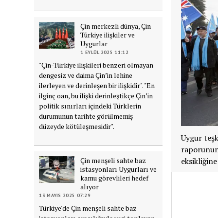
Çin merkezli dünya, Çin-
Türkiye ilişkiler ve
Uygurlar
1 EYLÜL 2025 11:12
"Çin-Türkiye ilişkileri benzeri olmayan
dengesiz ve daima Çin’in lehine
ilerleyen ve derinleşen bir ilişkidir". "En
ilginç oan, bu ilişki derinleştikçe Çin’in
politik sınırları içindeki Türklerin
durumunun tarihte görülmemiş
düzeyde kötüleşmesidir".
Uygur teşk
raporunun 
Çin menşeli sahte baz
eksikliğin
istasyonları Uygurları ve
kamu görevlileri hedef
alıyor
13 MAYIS 2025 07:29
Türkiye'de Çin menşeli sahte baz