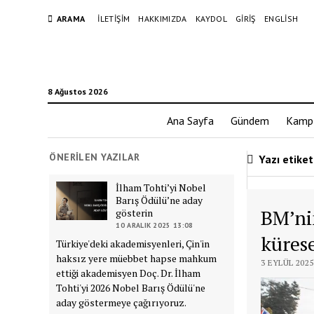
ARAMA
İLETIŞIM
HAKKIMIZDA
KAYDOL
GIRIŞ
ENGLISH
8 Ağustos 2026
Ana Sayfa
Gündem
Kamp
ÖNERILEN YAZILAR
Yazı etiket
İlham Tohti’yi Nobel
Barış Ödülü’ne aday
BM’ni
gösterin
10 ARALIK 2025 13:08
kürese
Türkiye'deki akademisyenleri, Çin'in
haksız yere müebbet hapse mahkum
3 EYLÜL 2025
ettiği akademisyen Doç. Dr. İlham
Tohti'yi 2026 Nobel Barış Ödülü'ne
aday göstermeye çağırıyoruz.