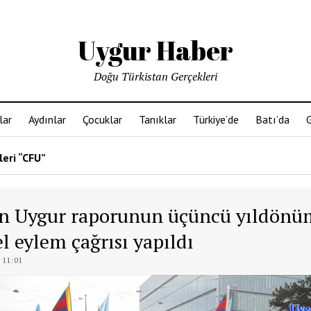
Uygur Haber
Doğu Türkistan Gerçekleri
lar
Aydınlar
Çocuklar
Tanıklar
Türkiye’de
Batı’da
G
leri “CFU”
n Uygur raporunun üçüncü yıldön
l eylem çağrısı yapıldı
 11:01