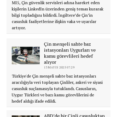
MI5, Çin güvenlik servisleri adına hareket eden
kişilerin LinkedIn üzerinden geniş temas kurarak
bilgi topladığını bildirdi. İngiltere’de Çin’in
casusluk faaliyetlerine ilişkin vaka ve uyarılar
artıyor.
Çin menşeli sahte baz
istasyonları Uygurları ve
kamu görevlileri hedef
alıyor
13 MAYIS 2025 07:29
Türkiye'de Çin menşeli sahte baz istasyonları
aracılığıyla veri toplayan Çinliler, askeri ve siyasi
casusluk suçlamasıyla tutuklandı. Casusların,
Uygur Türkleri ve bazı kamu görevlilerini de
hedef aldığı ifade edildi.
ABD’de bir Çinli casusluktan