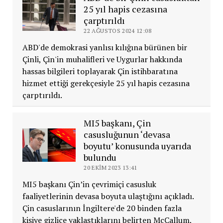
25 yıl hapis cezasına
çarptırıldı
22 AĞUSTOS 2024 12:08
ABD'de demokrasi yanlısı kılığına bürünen bir
Çinli, Çin'in muhalifleri ve Uygurlar hakkında
hassas bilgileri toplayarak Çin istihbaratına
hizmet ettiği gerekçesiyle 25 yıl hapis cezasına
çarptırıldı.
MI5 başkanı, Çin
casusluğunun ‘devasa
boyutu’ konusunda uyarıda
bulundu
20 EKIM 2023 13:41
MI5 başkanı Çin’in çevrimiçi casusluk
faaliyetlerinin devasa boyuta ulaştığını açıkladı.
Çin casuslarının İngiltere'de 20 binden fazla
kişiye gizlice yaklaştıklarını belirten McCallum,