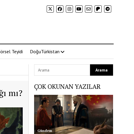
örsel Teyidi
DoğuTürkistan
ÇOK OKUNAN YAZILAR
ağı mı?