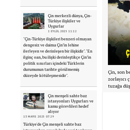
Çin merkezli dünya, Çin-
Türkiye ilişkiler ve
Uygurlar
1 EYLÜL 2025 11:12
"Çin-Türkiye ilişkileri benzeri olmayan
dengesiz ve daima Çin’in lehine
ilerleyen ve derinleşen bir ilişkidir". "En
ilginç oan, bu ilişki derinleştikçe Çin’in
politik sınırları içindeki Türklerin
durumunun tarihte görülmemiş
Çin, son b
düzeyde kötüleşmesidir".
zorlayıcı ç
tuzağa düş
Çin menşeli sahte baz
istasyonları Uygurları ve
kamu görevlileri hedef
alıyor
13 MAYIS 2025 07:29
Türkiye'de Çin menşeli sahte baz