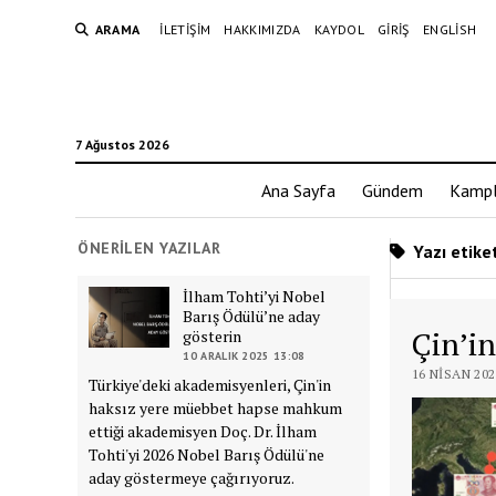
ARAMA
İLETIŞIM
HAKKIMIZDA
KAYDOL
GIRIŞ
ENGLISH
7 Ağustos 2026
Ana Sayfa
Gündem
Kampl
ÖNERILEN YAZILAR
Yazı etiket
İlham Tohti’yi Nobel
Barış Ödülü’ne aday
Çin’in
gösterin
10 ARALIK 2025 13:08
16 NISAN 202
Türkiye'deki akademisyenleri, Çin'in
haksız yere müebbet hapse mahkum
ettiği akademisyen Doç. Dr. İlham
Tohti'yi 2026 Nobel Barış Ödülü'ne
aday göstermeye çağırıyoruz.