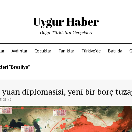
Uygur Haber
Doğu Türkistan Gerçekleri
ar
Aydınlar
Çocuklar
Tanıklar
Türkiye’de
Batı’da
G
leri “Brezilya”
 yuan diplomasisi, yeni bir borç tuz
3 02:49