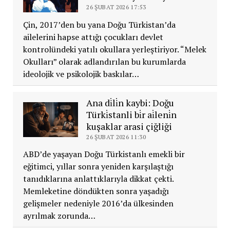
26 ŞUBAT 2026 17:53
Çin, 2017’den bu yana Doğu Türkistan’da
ailelerini hapse attığı çocukları devlet
kontrolündeki yatılı okullara yerleştiriyor. “Melek
Okulları” olarak adlandırılan bu kurumlarda
ideolojik ve psikolojik baskılar…
Ana di̇li̇n kaybi: Doğu
Türki̇stanli bi̇r ai̇leni̇n
kuşaklar arasi çiğliği
26 ŞUBAT 2026 11:30
ABD’de yaşayan Doğu Türkistanlı emekli bir
eğitimci, yıllar sonra yeniden karşılaştığı
tanıdıklarına anlattıklarıyla dikkat çekti.
Memleketine döndükten sonra yaşadığı
gelişmeler nedeniyle 2016’da ülkesinden
ayrılmak zorunda…