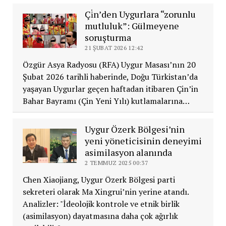
Çi̇n’den Uygurlara “zorunlu
mutluluk”: Gülmeyene
soruşturma
21 ŞUBAT 2026 12:42
Özgür Asya Radyosu (RFA) Uygur Masası’nın 20
Şubat 2026 tarihli haberinde, Doğu Türkistan’da
yaşayan Uygurlar geçen haftadan itibaren Çin’in
Bahar Bayramı (Çin Yeni Yılı) kutlamalarına…
Uygur Özerk Bölgesi’nin
yeni yöneticisinin deneyimi
asimilasyon alanında
2 TEMMUZ 2025 00:37
Chen Xiaojiang, Uygur Özerk Bölgesi parti
sekreteri olarak Ma Xingrui’nin yerine atandı.
Analizler: "İdeolojik kontrole ve etnik birlik
(asimilasyon) dayatmasına daha çok ağırlık