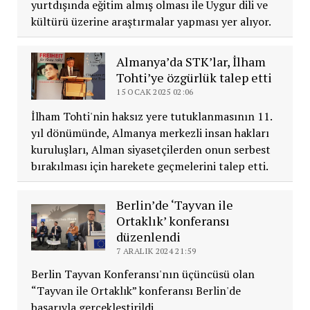
yurtdışında eğitim almış olması ile Uygur dili ve
kültürü üzerine araştırmalar yapması yer alıyor.
Almanya’da STK’lar, İlham
Tohti’ye özgürlük talep etti
15 OCAK 2025 02:06
İlham Tohti'nin haksız yere tutuklanmasının 11.
yıl dönümünde, Almanya merkezli insan hakları
kuruluşları, Alman siyasetçilerden onun serbest
bırakılması için harekete geçmelerini talep etti.
Berlin’de ‘Tayvan ile
Ortaklık’ konferansı
düzenlendi
7 ARALIK 2024 21:59
Berlin Tayvan Konferansı'nın üçüncüsü olan
“Tayvan ile Ortaklık” konferansı Berlin'de
başarıyla gerçekleştirildi.