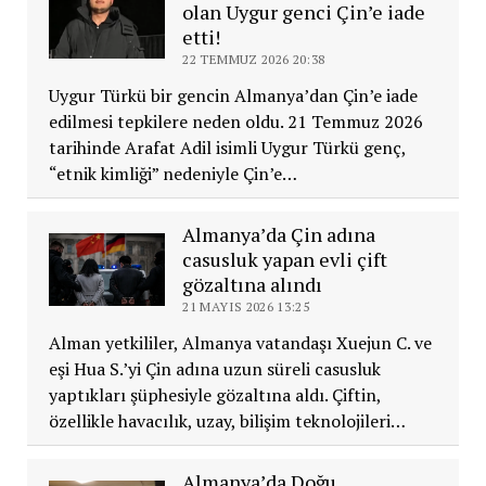
olan Uygur genci Çin’e iade
etti!
22 TEMMUZ 2026 20:38
Uygur Türkü bir gencin Almanya’dan Çin’e iade
edilmesi tepkilere neden oldu. 21 Temmuz 2026
tarihinde Arafat Adil isimli Uygur Türkü genç,
“etnik kimliği” nedeniyle Çin’e…
Almanya’da Çin adına
casusluk yapan evli çift
gözaltına alındı
21 MAYIS 2026 13:25
Alman yetkililer, Almanya vatandaşı Xuejun C. ve
eşi Hua S.’yi Çin adına uzun süreli casusluk
yaptıkları şüphesiyle gözaltına aldı. Çiftin,
özellikle havacılık, uzay, bilişim teknolojileri…
Almanya’da Doğu