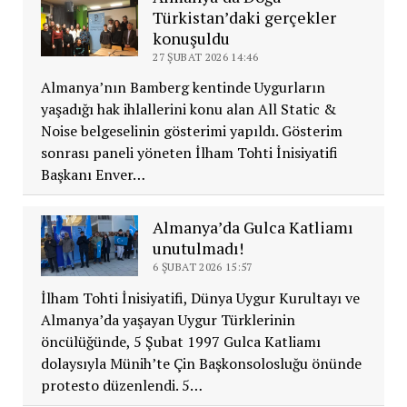
Türkistan’daki gerçekler
konuşuldu
27 ŞUBAT 2026 14:46
Almanya’nın Bamberg kentinde Uygurların
yaşadığı hak ihlallerini konu alan All Static &
Noise belgeselinin gösterimi yapıldı. Gösterim
sonrası paneli yöneten İlham Tohti İnisiyatifi
Başkanı Enver…
Almanya’da Gulca Katliamı
unutulmadı!
6 ŞUBAT 2026 15:57
İlham Tohti İnisiyatifi, Dünya Uygur Kurultayı ve
Almanya’da yaşayan Uygur Türklerinin
öncülüğünde, 5 Şubat 1997 Gulca Katliamı
dolaysıyla Münih’te Çin Başkonsolosluğu önünde
protesto düzenlendi. 5…