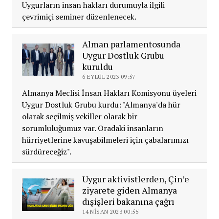
Uygurların insan hakları durumuyla ilgili
çevrimiçi seminer düzenlenecek.
Alman parlamentosunda
Uygur Dostluk Grubu
kuruldu
6 EYLÜL 2023 09:57
Almanya Meclisi İnsan Hakları Komisyonu üyeleri
Uygur Dostluk Grubu kurdu: "Almanya'da hür
olarak seçilmiş vekiller olarak bir
sorumluluğumuz var. Oradaki insanların
hürriyetlerine kavuşabilmeleri için çabalarımızı
sürdüreceğiz".
Uygur aktivistlerden, Çin’e
ziyarete giden Almanya
dışişleri bakanına çağrı
14 NISAN 2023 00:55