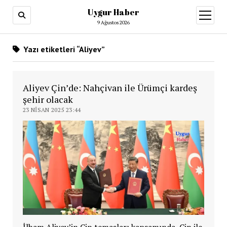
Uygur Haber
menüy
aç
9 Ağustos 2026
Yazı etiketleri “Aliyev”
Aliyev Çin’de: Nahçivan ile Ürümçi kardeş
şehir olacak
23 NISAN 2025 23:44
İlham Aliyev’in Çin temasları kapsamında, Çin ile