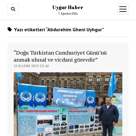
Uygur Haber
menüy
aç
7 Ağustos 2026
Yazı etiketleri “Abdurehim Gheni Uyhgur”
“Doğu Türkistan Cumhuriyet Günü’nü
anmak ulusal ve vicdani görevdir”
12 KASIM 2025 23:42