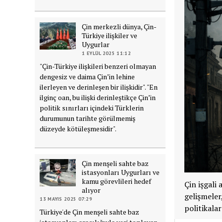
Çin merkezli dünya, Çin-
Türkiye ilişkiler ve
Uygurlar
1 EYLÜL 2025 11:12
"Çin-Türkiye ilişkileri benzeri olmayan
dengesiz ve daima Çin’in lehine
ilerleyen ve derinleşen bir ilişkidir". "En
ilginç oan, bu ilişki derinleştikçe Çin’in
politik sınırları içindeki Türklerin
durumunun tarihte görülmemiş
düzeyde kötüleşmesidir".
Çin menşeli sahte baz
istasyonları Uygurları ve
kamu görevlileri hedef
Çin işgali
alıyor
gelişmeler
13 MAYIS 2025 07:29
politikala
Türkiye'de Çin menşeli sahte baz