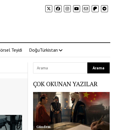
örsel Teyidi
DoğuTürkistan
ÇOK OKUNAN YAZILAR