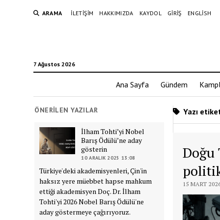
ARAMA
İLETIŞIM
HAKKIMIZDA
KAYDOL
GIRIŞ
ENGLISH
7 Ağustos 2026
Ana Sayfa
Gündem
Kampl
ÖNERILEN YAZILAR
Yazı etike
İlham Tohti’yi Nobel
Barış Ödülü’ne aday
Doğu 
gösterin
10 ARALIK 2025 13:08
polit
Türkiye'deki akademisyenleri, Çin'in
haksız yere müebbet hapse mahkum
15 MART 2026
ettiği akademisyen Doç. Dr. İlham
Tohti'yi 2026 Nobel Barış Ödülü'ne
aday göstermeye çağırıyoruz.