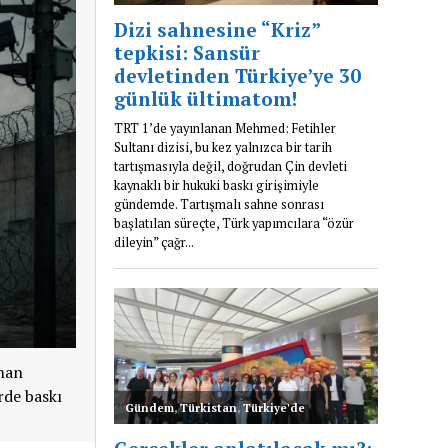
anan
rde baskı