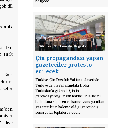
bölgede...
çok dil
ren ilk
iz Han
Gündem
,
Türkiye'de
,
Uygurlar
n Türk
Çin propagandası yapan
gazeteciler protesto
edilecek
t Batı
Türkiye-Çin Dostluk Vakfının davetiyle
elerini
Türkiye'den işgal altındaki Doğu
iseler
Türkistan'a giderek, Çin'in
gerçekleştirdiği insan hakları ihlallerini
halı altına süpüren ve kamuoyunu yanıltan
gazetecilerin kaleme aldığı gerçek dışı
zm’den
senaryolar tepkilere nede...
amiyet
” diye