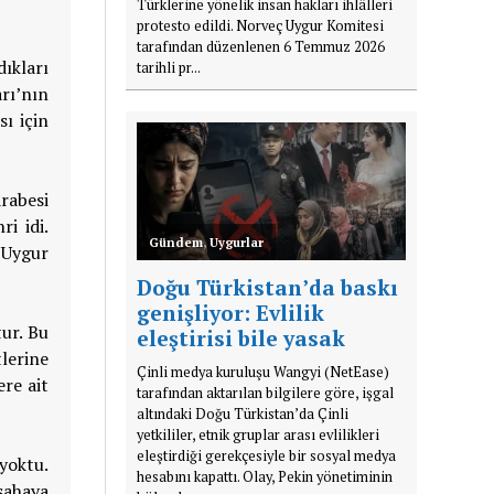
Türklerine yönelik insan hakları ihlâlleri
protesto edildi. Norveç Uygur Komitesi
tarafından düzenlenen 6 Temmuz 2026
ıkları
tarihli pr...
rı’nın
ı için
rabesi
i idi.
Gündem
,
Uygurlar
 Uygur
Doğu Türkistan’da baskı
genişliyor: Evlilik
tur. Bu
eleştirisi bile yasak
tlerine
Çinli medya kuruluşu Wangyi (NetEase)
re ait
tarafından aktarılan bilgilere göre, işgal
altındaki Doğu Türkistan’da Çinli
yetkililer, etnik gruplar arası evlilikleri
eleştirdiği gerekçesiyle bir sosyal medya
 yoktu.
hesabını kapattı. Olay, Pekin yönetiminin
sahaya