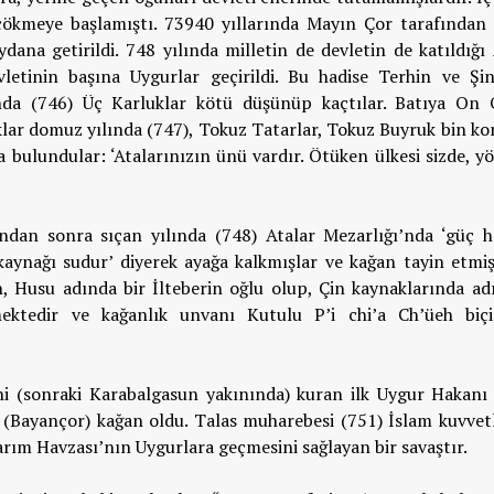
 çökmeye başlamıştı. 73940 yıllarında Mayın Çor tarafından
ana getirildi. 748 yılında milletin de devletin de katıldığı 
letinin başına Uygurlar geçirildi. Bu hadise Terhin ve Şi
lında (746) Üç Karluklar kötü düşünüp kaçtılar. Batıya On 
luklar domuz yılında (747), Tokuz Tatarlar, Tokuz Buyruk bin 
a bulundular: ‘Atalarınızın ünü vardır. Ötüken ülkesi sizde, y
dan sonra sıçan yılında (748) Atalar Mezarlığı’nda ‘güç ha
aynağı sudur’ diyerek ayağa kalkmışlar ve kağan tayin etmişl
n, Husu adında bir İlteberin oğlu olup, Çin kaynaklarında ad
mektedir ve kağanlık unvanı Kutulu P’i chi’a Ch’üeh biç
ni (sonraki Karabalgasun yakınında) kuran ilk Uygur Hakanı
(Bayançor) kağan oldu. Talas muharebesi (751) İslam kuvvetle
Tarım Havzası’nın Uygurlara geçmesini sağlayan bir savaştır.