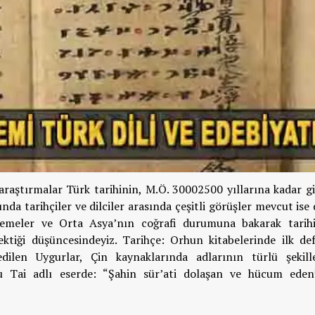
 araştırmalar Türk tarihinin, M.Ö. 30002500 yıllarına kadar gi
da tarihçiler ve dilciler arasında çeşitli görüşler mevcut ise 
lemeler ve Orta Asya’nın coğrafi durumuna bakarak tarih
ktiği düşüncesindeyiz. Tarihçe: Orhun kitabelerinde ilk de
dilen Uygurlar, Çin kaynaklarında adlarının türlü şekille
u Tai adlı eserde: “Şahin sür’ati dolaşan ve hücum eden