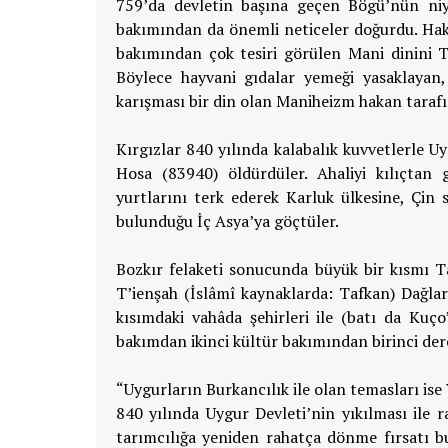
759’da devletin başına geçen Bögü’nün niye
bakımından da önemli neticeler doğurdu. Hak
bakımından çok tesiri görülen Mani dinini T
Böylece hayvani gıdalar yemeği yasaklayan,
karışması bir din olan Maniheizm hakan tarafı
Kırgızlar 840 yılında kalabalık kuvvetlerle U
Hosa (83940) öldürdüler. Ahaliyi kılıçtan g
yurtlarını terk ederek Karluk ülkesine, Çin 
bulunduğu İç Asya’ya göçtüler.
Bozkır felaketi sonucunda büyük bir kısmı 
T’ienşah (İslâmî kaynaklarda: Tafkan) Dağla
kısımdaki vahâda şehirleri ile (batı da Kuço’
bakımdan ikinci kültür bakımından birinci der
“Uygurların Burkancılık ile olan temasları ise V
840 yılında Uygur Devleti’nin yıkılması ile
tarımcılığa yeniden rahatça dönme fırsatı bul