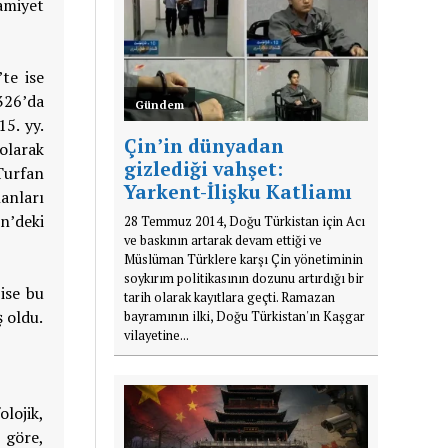
amiyet
te ise
326’da
Gündem
5. yy.
Çin’in dünyadan
olarak
gizlediği vahşet:
Turfan
Yarkent-İlişku Katliamı
anları
in’deki
28 Temmuz 2014, Doğu Türkistan için Acı
ve baskının artarak devam ettiği ve
Müslüman Türklere karşı Çin yönetiminin
soykırım politikasının dozunu artırdığı bir
ise bu
tarih olarak kayıtlara geçti. Ramazan
 oldu.
bayramının ilki, Doğu Türkistan'ın Kaşgar
vilayetine...
lojik,
 göre,