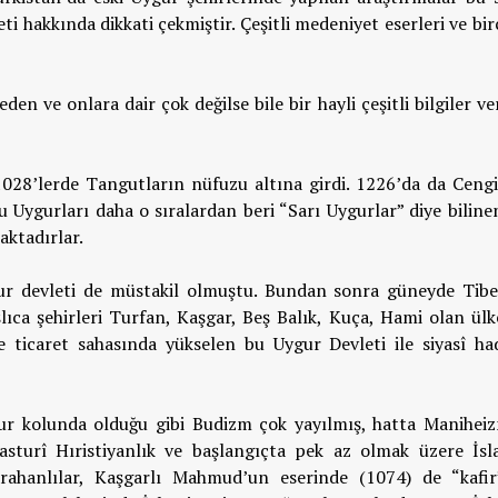
 hakkında dikkati çekmiştir. Çeşitli medeniyet eserleri ve bir
en ve onlara dair çok değilse bile bir hayli çeşitli bilgiler ve
028’lerde Tangutların nüfuzu altına girdi. 1226’da da Ceng
Uygurları daha o sıralardan beri “Sarı Uygurlar” diye biline
aktadırlar.
ur devleti de müstakil olmuştu. Bundan sonra güneyde Tibe
lıca şehirleri Turfan, Kaşgar, Beş Balık, Kuça, Hami olan ülk
e ticaret sahasında yükselen bu Uygur Devleti ile siyasî had
ur kolunda olduğu gibi Budizm çok yayılmış, hatta Manihei
sturî Hıristiyanlık ve başlangıçta pek az olmak üzere İsl
arahanlılar, Kaşgarlı Mahmud’un eserinde (1074) de “kafir