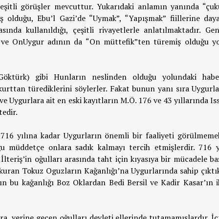
eşitli görüşler mevcuttur. Yukarıdaki anlamın yanında “çuk
olduğu, Ebu’l Gazi’de “Uymak”, “Yapışmak” fiillerine daya
nda kullanıldığı, çeşitli rivayetlerle anlatılmaktadır. Gene
k” ve OnUygur adının da “On müttefik”ten türemiş olduğu y
Göktürk) gibi Hunların neslinden olduğu yolundaki habe
kurttan türediklerini söylerler. Fakat bunun yanı sıra Uygurla
ve Uygurlara ait en eski kayıtların M.Ö. 176 ve 43 yıllarında Is
edir.
 716 yılına kadar Uygurların önemli bir faaliyeti görülmemek
u müddetçe onlara sadık kalmayı tercih etmişlerdir. 716 y
İlteriş’in oğulları arasında taht için kıyasıya bir mücadele b
kuran Tokuz Oguzların Kağanlığı’na Uygurlarında sahip çıktık
n bu kağanlığı Boz Oklardan Bedi Bersil ve Kadir Kasar’ın i
, yerine geçen oğulları devleti ellerinde tutamamışlardır. İç