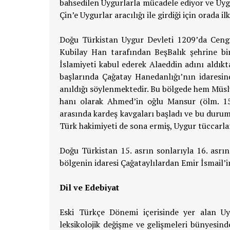
bahsedilen Uygurlarla mücadele ediyor ve Uyg
Çin’e Uygurlar aracılığı ile girdiği için orada 
Doğu Türkistan Uygur Devleti 1209’da Cengi
Kubilay Han tarafından BeşBalık şehrine bi
İslamiyeti kabul ederek Alaeddin adını aldıkt
başlarında Çağatay Hanedanlığı’nın idaresi
anıldığı söylenmektedir. Bu bölgede hem Müs
hanı olarak Ahmed’in oğlu Mansur (ölm. 1543
arasında kardeş kavgaları başladı ve bu durum
Türk hakimiyeti de sona ermiş, Uygur tüccarla
Doğu Türkistan 15. asrın sonlarıyla 16. asrı
bölgenin idaresi Çağataylılardan Emir İsmail’
Dil ve Edebiyat
Eski Türkçe Dönemi içerisinde yer alan Uy
leksikolojik değişme ve gelişmeleri bünyesind