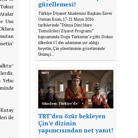
güzellemesi!
 Tokuz
Atalar
Türkiye Diyanet Akademisi Başkanı Enver
Osman Kaan, 17-21 Mayıs 2026
ne Usu
tarihlerinde “Dünya Dini İdare
Oklara
Temsilcileri Ziyaret Programı”
komutan
kapsamında Doğu Türkistan’a gitti. Dokuz
önetin’
ülkeden 17 din adamının yer aldığı
heyetin, Çin yönetiminin gözetiminde
Ürümçi...
lktır’
erdir.
ı Yehu
iminde
Gündem
,
Türkiye'de
 Kutay
TRT’den özür bekleyen
ri ile
Çin’e dizinin
yapımcısından net yanıt!