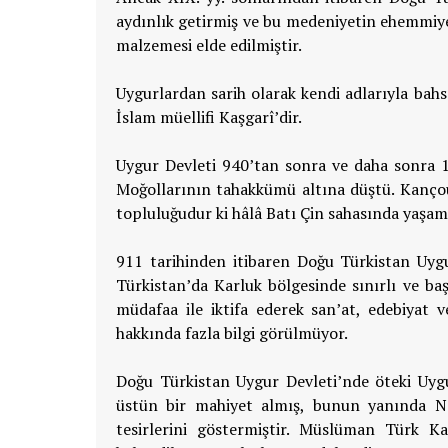
aydınlık getirmiş ve bu medeniyetin ehemmiyeti
malzemesi elde edilmiştir.
Uygurlardan sarih olarak kendi adlarıyla bahsed
İslam müellifi Kaşgarî’dir.
Uygur Devleti 940’tan sonra ve daha sonra 1
Moğollarının tahakkümü altına düştü. Kançou 
topluluğudur ki hâlâ Batı Çin sahasında yaşam
911 tarihinden itibaren Doğu Türkistan Uyg
Türkistan’da Karluk bölgesinde sınırlı ve baş
müdafaa ile iktifa ederek san’at, edebiyat v
hakkında fazla bilgi görülmüyor.
Doğu Türkistan Uygur Devleti’nde öteki Uyg
üstün bir mahiyet almış, bunun yanında Na
tesirlerini göstermiştir. Müslüman Türk K