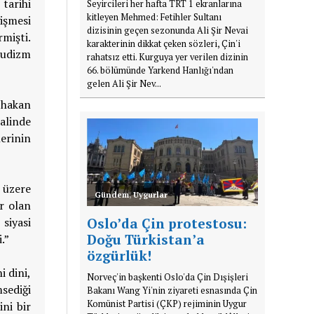
tarihi
Seyircileri her hafta TRT 1 ekranlarına
kitleyen Mehmed: Fetihler Sultanı
işmesi
dizisinin geçen sezonunda Ali Şir Nevai
mişti.
karakterinin dikkat çeken sözleri, Çin'i
Budizm
rahatsız etti. Kurguya yer verilen dizinin
66. bölümünde Yarkend Hanlığı'ndan
gelen Ali Şir Nev...
n hakan
alinde
erinin
 üzere
Gündem
,
Uygurlar
r olan
siyasi
Oslo’da Çin protestosu:
Doğu Türkistan’a
.”
özgürlük!
i dini,
Norveç'in başkenti Oslo'da Çin Dışişleri
sediği
Bakanı Wang Yi'nin ziyareti esnasında Çin
Komünist Partisi (ÇKP) rejiminin Uygur
ini bir