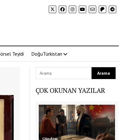
örsel Teyidi
DoğuTürkistan
ÇOK OKUNAN YAZILAR
Gündem