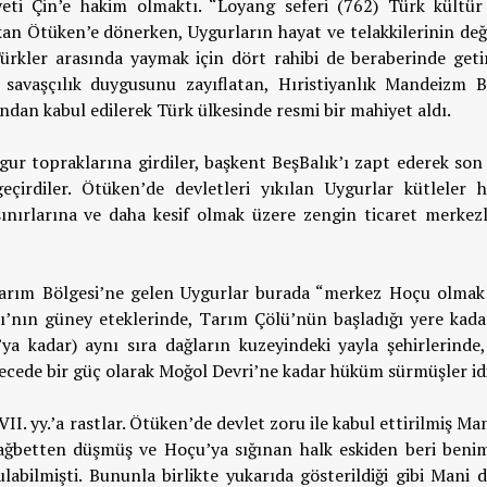
ti Çin’e hakim olmaktı. “Loyang seferi (762) Türk kültür 
an Ötüken’e dönerken, Uygurların hayat ve telakkilerinin değ
ürkler arasında yaymak için dört rahibi de beraberinde getir
 savaşçılık duygusunu zayıflatan, Hıristiyanlık Mandeizm 
ndan kabul edilerek Türk ülkesinde resmi bir mahiyet aldı.
ygur topraklarına girdiler, başkent BeşBalık’ı zapt ederek so
eçirdiler. Ötüken’de devletleri yıkılan Uygurlar kütleler h
sınırlarına ve daha kesif olmak üzere zengin ticaret merkezl
Tarım Bölgesi’ne gelen Uygurlar burada “merkez Hoçu olmak
rı’nın güney eteklerinde, Tarım Çölü’nün başladığı yere kada
ya kadar) aynı sıra dağların kuzeyindeki yayla şehirlerinde, 
ecede bir güç olarak Moğol Devri’ne kadar hüküm sürmüşler idi
II. yy.’a rastlar. Ötüken’de devlet zoru ile kabul ettirilmiş Man
 rağbetten düşmüş ve Hoçu’ya sığınan halk eskiden beri benim
abilmişti. Bununla birlikte yukarıda gösterildiği gibi Mani d