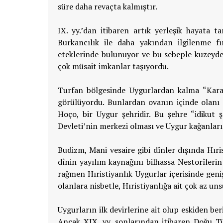
süre daha revaçta kalmıştır.
IX. yy.’dan itibaren artık yerleşik hayata t
Burkancılık ile daha yakından ilgilenme fır
eteklerinde bulunuyor ve bu sebeple kuzeyde
çok müsait imkanlar taşıyordu.
Turfan bölgesinde Uygurlardan kalma “Karah
görülüyordu. Bunlardan ovanın içinde olanı 
Hoço, bir Uygur şehridir. Bu şehre “idikut 
Devleti’nin merkezi olması ve Uygur kağanları
Budizm, Mani vesaire gibi dînler dışında Hıri
dînin yayılım kaynağını bilhassa Nestorîlerin
rağmen Hıristiyanlık Uygurlar içerisinde gen
olanlara nisbetle, Hıristiyanlığa ait çok az u
Uygurların ilk devirlerine ait olup eskiden be
Ancak XIX. yy. sonlarından itibaren Doğu Tü