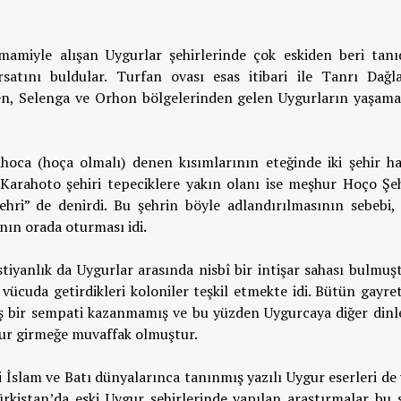
amamiyle alışan Uygurlar şehirlerinde çok eskiden beri tanıd
satını buldular. Turfan ovası esas itibari ile Tanrı Dağla
n, Selenga ve Orhon bölgelerinden gelen Uygurların yaşamas
oca (hoça olmalı) denen kısımlarının eteğinde iki şehir ha
Karahoto şehiri tepeciklere yakın olanı ise meşhur Hoço Şehr
şehri” de denirdi. Bu şehrin böyle adlandırılmasının sebebi,
nın orada oturması idi.
stiyanlık da Uygurlar arasında nisbî bir intişar sahası bulmuş
 vücuda getirdikleri koloniler teşkil etmekte idi. Bütün gayre
iş bir sempati kazanmamış ve bu yüzden Uygurcaya diğer dinle
nsur girmeğe muvaffak olmuştur.
ri İslam ve Batı dünyalarınca tanınmış yazılı Uygur eserleri de
rkistan’da eski Uygur şehirlerinde yapılan araştırmalar bu 