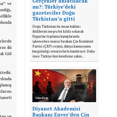
Gerçekler anlatılacak
ur” ve
mı?: Türkiye’deki
ndığı,
gazeteciler Doğu
llikle
Türkistan’a gitti
olunda
Doğu Türkistan'da insan hakları
ihlâllerini meşru bir kılıfa sokarak
Uygurları toplama kamplarında
rlerde
işkencelere maruz bırakan Çin Komünist
Partisi (ÇKP) rejimi, dünya kamuoyunu
rın iki
kurguladığı senaryolarla kandırıyor. Daha
sık Göl
önce Türkiye'den kendisine yakın...
tedir.
ılında
aşlamış
larını
haneti
Gündem
Diyanet Akademisi
Başkanı Enver’den Çin
ten ve