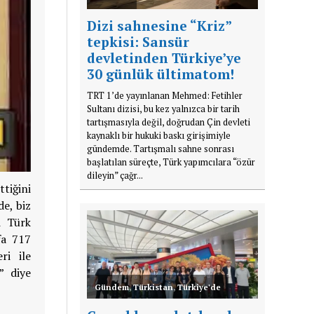
Dizi sahnesine “Kriz”
tepkisi: Sansür
devletinden Türkiye’ye
30 günlük ültimatom!
TRT 1’de yayınlanan Mehmed: Fetihler
Sultanı dizisi, bu kez yalnızca bir tarih
tartışmasıyla değil, doğrudan Çin devleti
kaynaklı bir hukuki baskı girişimiyle
gündemde. Tartışmalı sahne sonrası
başlatılan süreçte, Türk yapımcılara “özür
dileyin” çağr...
ttiğini
de, biz
i Türk
fa 717
ri ile
” diye
Gündem
,
Türkistan
,
Türkiye'de