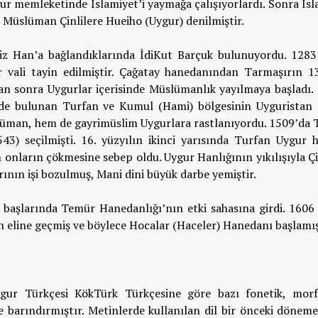
ur memleketinde İslamiyet’i yaymağa çalışıyorlardı. Sonra İsl
ilk Müslüman Çinlilere Hueiho (Uygur) denilmiştir.
z Han’a bağlandıklarında İdiKut Barçuk bulunuyordu. 1283’
r vali tayin edilmiştir. Çağatay hanedanından Tarmaşırın 1
an sonra Uygurlar içerisinde Müslümanlık yayılmaya başladı. 1
nde bulunan Turfan ve Kumul (Hami) bölgesinin Uyguristan 
lüman, hem de gayrimüslim Uygurlara rastlanıyordu. 1509’da 
) seçilmişti. 16. yüzyılın ikinci yarısında Turfan Uygur h
 onların çökmesine sebep oldu. Uygur Hanlığının yıkılışıyla Ç
rının işi bozulmuş, Mani dini büyük darbe yemiştir.
n başlarında Temür Hanedanlığı’nın etki sahasına girdi. 1606 
in eline geçmiş ve böylece Hocalar (Haceler) Hanedanı başlamış
gur Türkçesi KökTürk Türkçesine göre bazı fonetik, morfo
e barındırmıştır. Metinlerde kullanılan dil bir önceki döneme