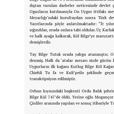
dıştan vurulan darbeler neticesinde devlet
Oguzların katılmasıyla On Uygur ittifakı meyd
Mezarlığı’ndaki kurultaydan sonra Türk dev
Yazıtlarında şöyle anlatılmaktadır: “İt yı
sığındılar, orada onlara tabi oldular. Üç Kar
ve halk ayağa kalkarak, Köl Bilge’ye maruzatt
demişlerdir.
Tay Bilge Tutuk orada yabgu atanmıştır. On
denmiş. Halk da ‘atalar mezarı sizde gücün k
Uygurların ilk kağanı Kutlug Bilge Köl Kağa
Chiehli Tu fa ve Kuli’peilo şeklinde geç
transkripsiyon edilmiştir.
Orhun kıyısındaki başkenti Ordu Balık şehri
Bilge Kül 747’de öldü. Yerine oğlu Mogançor 
Çinliler arasında yapılan ve sonuç itibariyle 