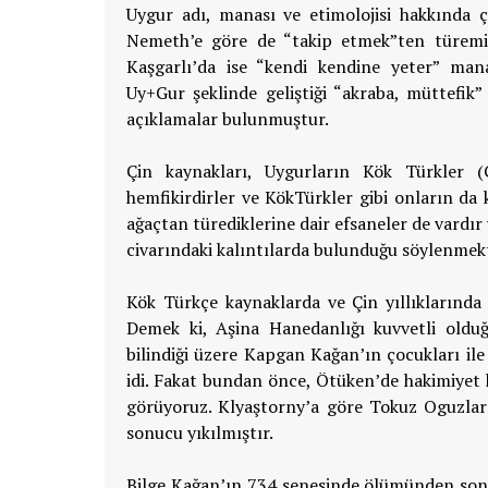
Uygur adı, manası ve etimolojisi hakkında ç
Nemeth’e göre de “takip etmek”ten türemiş 
Kaşgarlı’da ise “kendi kendine yeter” manası
Uy+Gur şeklinde geliştiği “akraba, müttefi
açıklamalar bulunmuştur.
Çin kaynakları, Uygurların Kök Türkler (
hemfikirdirler ve KökTürkler gibi onların da 
ağaçtan türediklerine dair efsaneler de vardır 
civarındaki kalıntılarda bulunduğu söylenmekt
Kök Türkçe kaynaklarda ve Çin yıllıklarında
Demek ki, Aşina Hanedanlığı kuvvetli olduğ
bilindiği üzere Kapgan Kağan’ın çocukları ile 
idi. Fakat bundan önce, Ötüken’de hakimiyet 
görüyoruz. Klyaştorny’a göre Tokuz Oguzları
sonucu yıkılmıştır.
Bilge Kağan’ın 734 senesinde ölümünden sonra