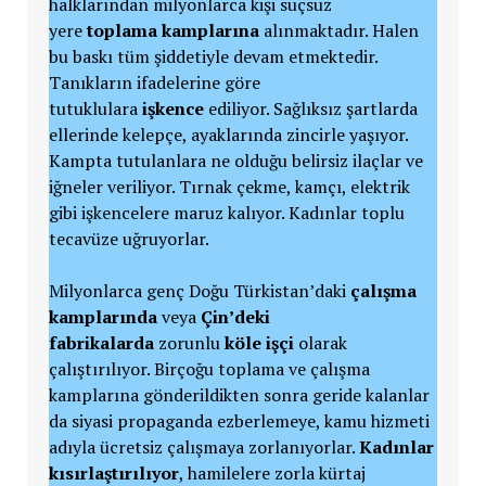
halklarından milyonlarca kişi suçsuz
yere
toplama kamplarına
alınmaktadır. Halen
bu baskı tüm şiddetiyle devam etmektedir.
Tanıkların ifadelerine göre
tutuklulara
işkence
ediliyor. Sağlıksız şartlarda
ellerinde kelepçe, ayaklarında zincirle yaşıyor.
Kampta tutulanlara ne olduğu belirsiz ilaçlar ve
iğneler veriliyor. Tırnak çekme, kamçı, elektrik
gibi işkencelere maruz kalıyor. Kadınlar toplu
tecavüze uğruyorlar.
Milyonlarca genç Doğu Türkistan’daki
çalışma
kamplarında
veya
Çin’deki
fabrikalarda
zorunlu
köle işçi
olarak
çalıştırılıyor. Birçoğu toplama ve çalışma
kamplarına gönderildikten sonra geride kalanlar
da siyasi propaganda ezberlemeye, kamu hizmeti
adıyla ücretsiz çalışmaya zorlanıyorlar.
Kadınlar
kısırlaştırılıyor
, hamilelere zorla kürtaj