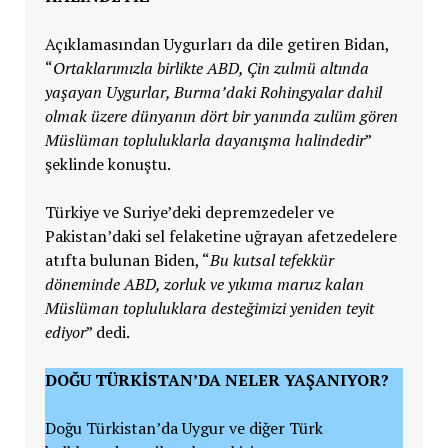
Açıklamasından Uygurları da dile getiren Bidan,
“
Ortaklarımızla birlikte ABD, Çin zulmü altında
yaşayan Uygurlar, Burma’daki Rohingyalar dahil
olmak üzere dünyanın dört bir yanında zulüm gören
Müslüman topluluklarla dayanışma halindedir
”
şeklinde konuştu.
Türkiye ve Suriye’deki depremzedeler ve
Pakistan’daki sel felaketine uğrayan afetzedelere
atıfta bulunan Biden, “
Bu kutsal tefekkür
döneminde ABD, zorluk ve yıkıma maruz kalan
Müslüman topluluklara desteğimizi yeniden teyit
ediyor
” dedi.
DOĞU TÜRKİSTAN’DA NELER YAŞANIYOR?
Doğu Türkistan’da Uygur ve diğer Türk