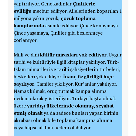
yaptırılıyor. Genç kadınlar
Çinlilerle
evliliğe
mecbur ediliyor. Ailelerinden koparılan 1
milyona yakın çocuk,
çocuk toplama
kamplarında
asimile ediliyor. Çince konuşmaya
Çince yaşamaya, Çinliler gibi beslenmeye
zorlanıyor.
Milli ve dini
kültür mirasları yok ediliyor
. Uygur
tarihi ve kültürüyle ilgili kitaplar yakılıyor. Türk-
İslam mimarileri ve tarihi şahsiyetlerin türbeleri,
heykelleri yok ediliyor.
İnanç özgürlüğü hiçe
sayılıyor
. Camiler yıkılıyor. Kur’anlar yakılıyor.
Namaz kılmak, oruç tutmak kampa alınma
nedeni olarak gösteriliyor. Türkiye başta olmak
üzere
yurtdışı ülkelerinde okumuş, seyahat
etmiş olmak
ya da sadece bunları yapan birinin
akrabası olmak bile toplama kampına alınma
veya hapse atılma nedeni olabiliyor.