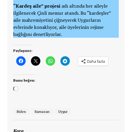
“Kardeş aile” projesi
adı altında her aileyle
ilgilenecek Çinli memur atandı. Bu “kardeşler”
aile mahremiyetini çiğneyerek Uygurların
evlerinde konaklıyor, aile üyelerinin rejime
bağlığını denetliyorlar.
Paylaşınız:
Daha fazla
Bunu beğen:
Yükleniyor...
Biden
Ramazan
Uygur
Kara