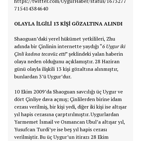
https://twitter.com/UygurHaber/status/1673277
715414384640
OLAYLA İLGİLİ 13 KİŞİ GÖZALTINA ALINDI
Shaoguan’daki yerel hükümet yetkilileri, Zhu
adında bir Çinlinin internette yaydığı “
6 Uygur iki
Çinli kadına tecavüz etti
” şeklindeki yalan haberin
olaya neden olduğunu açıklamıştır. 28 Haziran
günü olayla ilişkili 13 kişi gözaltına alınmıştır,
bunlardan 3’ü Uygur’dur.
10 Ekim 2009’da Shaoguan savcılığı üç Uygur ve
dört Çinliye dava açmış; Çinlilerden birine idam
cezası verilmiş, bir kişi yedi, diğer iki kişi ise altışar
yıl hapis cezasına çarptırılmıştır. Uygurlardan
Yarmemet İsmail ve Osmancan Ubul’a altışar yıl,
Yusufcan Turdi’ye ise beş yıl hapis cezası
verilmiştir. Bu üç Uygur’un itirazı 28 Ekim