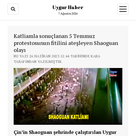
Uygur Haber
menüy
aç
7 Ağustos 2026
Katliamla sonuçlanan 5 Temmuz
protestosunun fitilini ateşleyen Shaoguan
olayı
BU YAZI 26 HAZIRAN 2023 12:44 TARIHINDE KARA
TARAFINDAN YAZILMIŞTIR.
Çin’in Shaoguan şehrinde çalıştırılan Uygur