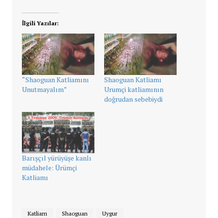
İlgili Yazılar:
“Shaoguan Katliamını
Shaoguan Katliamı
Unutmayalım”
Urumçi katliamının
doğrudan sebebiydi
Barışçıl yürüyüşe kanlı
müdahele: Ürümçi
Katliamı
Katliam
Shaoguan
Uygur